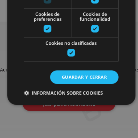
Senderismo y montaña
Cookies de
Cookies de
preferencias
funcionalidad
Cookies no clasificadas
Bilatu plan gehiago
Aurkitu zure bidaia Nafarroan osatzeko planak eta iradokizunak:
jarduera antolatuak, bisitak eta agendaren ekitaldi
GUARDAR Y CERRAR
garrantzitsuenak.
INFORMACIÓN SOBRE COOKIES
Joan planen bilatzailera
Cookies estrictamente necesarias
Cookies de rendimiento
Cookies de preferencias