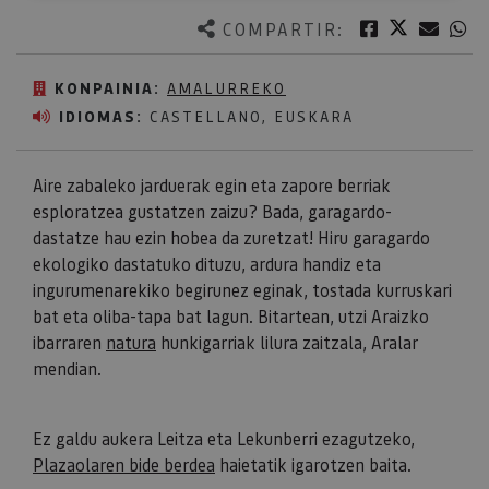
Twitter
Facebook
Corre
W
COMPARTIR:
KONPAINIA:
AMALURREKO
IDIOMAS:
CASTELLANO, EUSKARA
Aire zabaleko jarduerak egin eta zapore berriak
esploratzea gustatzen zaizu? Bada, garagardo-
dastatze hau ezin hobea da zuretzat! Hiru garagardo
ekologiko dastatuko dituzu, ardura handiz eta
ingurumenarekiko begirunez eginak, tostada kurruskari
bat eta oliba-tapa bat lagun. Bitartean, utzi Araizko
ibarraren
natura
hunkigarriak lilura zaitzala, Aralar
mendian.
​​​​​​​Ez galdu aukera Leitza eta Lekunberri ezagutzeko,
Plazaolaren bide berdea
haietatik igarotzen baita.