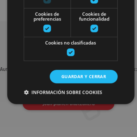
Senderismo y montaña
Cookies de
Cookies de
preferencias
funcionalidad
Cookies no clasificadas
Bilatu plan gehiago
Aurkitu zure bidaia Nafarroan osatzeko planak eta iradokizunak:
jarduera antolatuak, bisitak eta agendaren ekitaldi
GUARDAR Y CERRAR
garrantzitsuenak.
INFORMACIÓN SOBRE COOKIES
Joan planen bilatzailera
Cookies estrictamente necesarias
Cookies de rendimiento
Cookies de preferencias