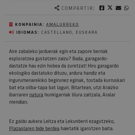
Twitter
Facebook
Corre
W
COMPARTIR:
KONPAINIA:
AMALURREKO
IDIOMAS:
CASTELLANO, EUSKARA
Aire zabaleko jarduerak egin eta zapore berriak
esploratzea gustatzen zaizu? Bada, garagardo-
dastatze hau ezin hobea da zuretzat! Hiru garagardo
ekologiko dastatuko dituzu, ardura handiz eta
ingurumenarekiko begirunez eginak, tostada kurruskari
bat eta oliba-tapa bat lagun. Bitartean, utzi Araizko
ibarraren
natura
hunkigarriak lilura zaitzala, Aralar
mendian.
​​​​​​​Ez galdu aukera Leitza eta Lekunberri ezagutzeko,
Plazaolaren bide berdea
haietatik igarotzen baita.