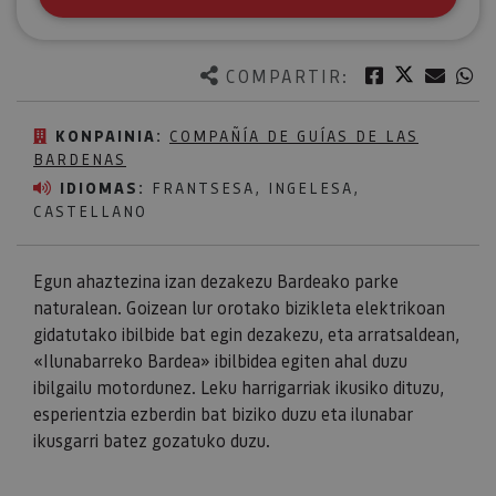
Twitter
Facebook
Corre
W
COMPARTIR:
KONPAINIA:
COMPAÑÍA DE GUÍAS DE LAS
BARDENAS
IDIOMAS:
FRANTSESA, INGELESA,
CASTELLANO
Egun ahaztezina izan dezakezu Bardeako parke
naturalean. Goizean lur orotako bizikleta elektrikoan
gidatutako ibilbide bat egin dezakezu, eta arratsaldean,
«Ilunabarreko Bardea» ibilbidea egiten ahal duzu
ibilgailu motordunez. Leku harrigarriak ikusiko dituzu,
esperientzia ezberdin bat biziko duzu eta ilunabar
ikusgarri batez gozatuko duzu.