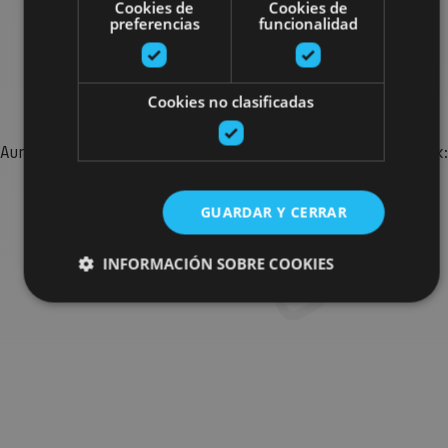
Cookies de
Cookies de
preferencias
funcionalidad
Bilatu plan gehiago
Cookies no clasificadas
Aurkitu zure bidaia Nafarroan osatzeko planak eta iradokizunak:
jarduera antolatuak, bisitak eta agendaren ekitaldi
garrantzitsuenak.
GUARDAR Y CERRAR
Joan planen bilatzailera
INFORMACIÓN SOBRE COOKIES
Cookies estrictamente necesarias
Cookies de rendimiento
Cookies de preferencias
Cookies de funcionalidad