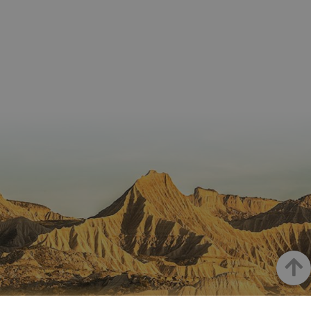
GUEST_LANGUAGE_ID
.visitnavarra.es
1 año
Esta coo
/
Dominio
LFR_SESSION_STATE_8191652
www.visitnavarra.es
Sesión
se utiliza
C
1 mes 1 día
Esta cook
Adform
para
utiliza pa
.adform.net
uid
.adform.net
2 meses
Esta cookie
GN
www.visitnavarra.es
Sesión
almacen
identifica
proporciona
la
frecuenci
una
preferen
_hjSessionUser_3655069
.visitnavarra.es
1 año
visitas y
identificación
lingüísti
visitante
de usuario
de un
Event3PvTriggered
.visitnavarra.es
al sitio w
1 día
generada por
usuario,
Recopila
máquina y
permitie
sobre las 
asignada de
que el si
del usuar
forma única
web
sitio we
y recopila
presente
las págin
datos sobre
conteni
se han le
la actividad
en el id
en el sitio
preferid
_ga
1 año 1 mes
Este nom
Google LLC
web. Estos
visitas
cookie es
.visitnavarra.es
datos
posterior
asociado
pueden
Google
enviarse a un
Universal
tercero para
Analytics
su análisis y
una
elaboración
actualiza
de informes.
significat
servicio 
análisis 
Google m
Goian
utilizado.
cookie se 
para dist
usuarios 
asignand
NAFARROA INSTAGRAMEN