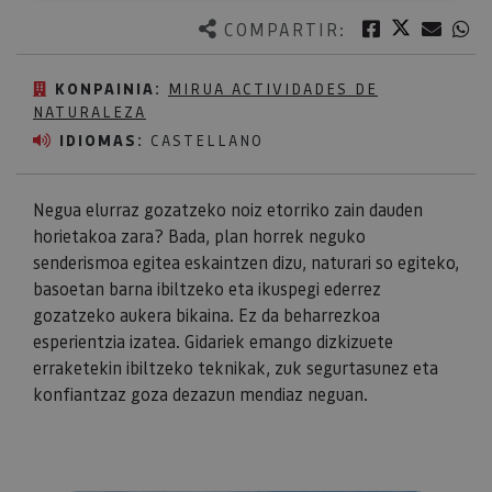
Twitter
Facebook
Corre
W
COMPARTIR:
KONPAINIA:
MIRUA ACTIVIDADES DE
NATURALEZA
IDIOMAS:
CASTELLANO
Negua elurraz gozatzeko noiz etorriko zain dauden
horietakoa zara? Bada, plan horrek neguko
senderismoa egitea eskaintzen dizu, naturari so egiteko,
basoetan barna ibiltzeko eta ikuspegi ederrez
gozatzeko aukera bikaina. Ez da beharrezkoa
esperientzia izatea. Gidariek emango dizkizuete
erraketekin ibiltzeko teknikak, zuk segurtasunez eta
konfiantzaz goza dezazun mendiaz neguan.