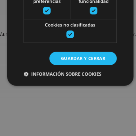
preferencias
funcionalidad
Bilatu plan gehiago
Cookies no clasificadas
Aurkitu zure bidaia Nafarroan osatzeko planak eta iradokizunak:
jarduera antolatuak, bisitak eta agendaren ekitaldi
garrantzitsuenak.
GUARDAR Y CERRAR
Joan planen bilatzailera
INFORMACIÓN SOBRE COOKIES
Cookies estrictamente necesarias
Cookies de rendimiento
Cookies de preferencias
Cookies de funcionalidad
Cookies no clasificadas