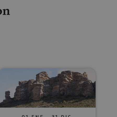
on
lectrónico
sApp
01 ENE - 31 DIC