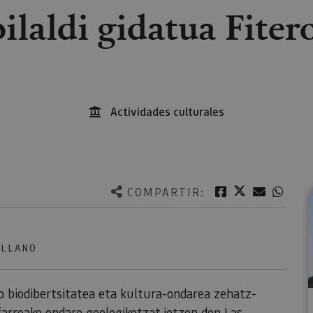
bilaldi gidatua Fiter
Actividades culturales
Twitter
Facebook
Correo e
What
COMPARTIR:
ELLANO
ko biodibertsitatea eta kultura-ondarea zehatz-
farroako ondare geologikotzat jotzen den Las