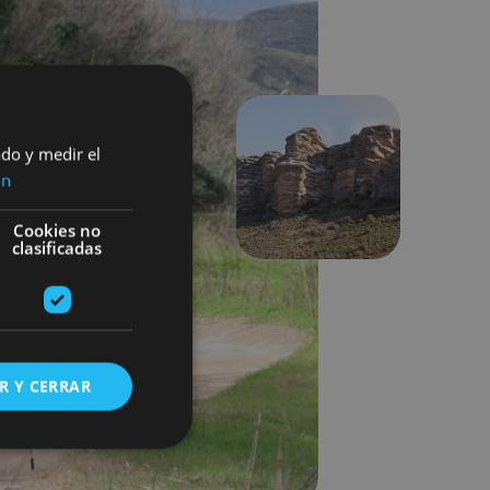
ado y medir el
ón
Hurrengoa
Cookies no
clasificadas
R Y CERRAR