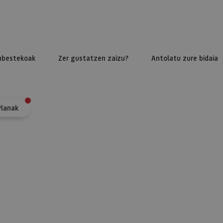
nbestekoak
Zer gustatzen zaizu?
Antolatu zure bidaia
Planak