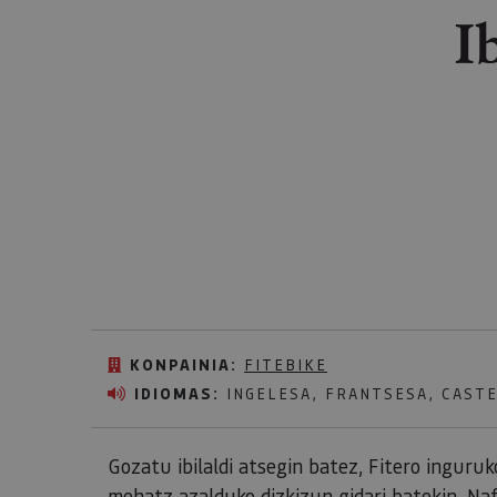
I
KONPAINIA:
FITEBIKE
IDIOMAS:
INGELESA, FRANTSESA, CAST
Gozatu ibilaldi atsegin batez, Fitero inguru
mehatz azalduko dizkizun gidari batekin. Na