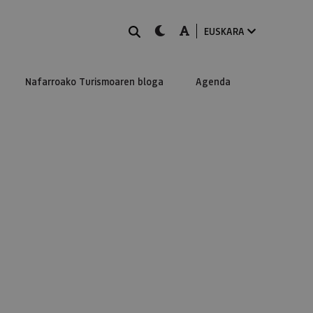
BILATU
dark-mode
A-mode
EUSKARA
Nafarroako Turismoaren bloga
Agenda