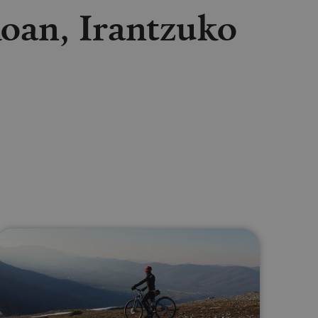
koan, Irantzuko
lectrónico
sApp