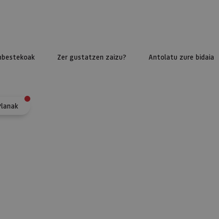
nbestekoak
Zer gustatzen zaizu?
Antolatu zure bidaia
Planak