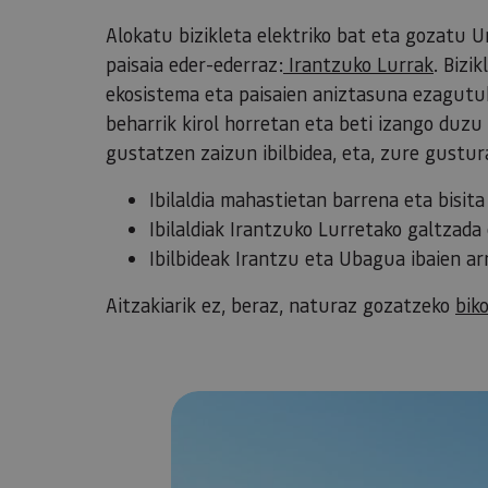
Alokatu bizikleta elektriko bat eta gozatu
paisaia eder-ederraz:
Irantzuko Lurrak
. Bizi
ekosistema eta paisaien aniztasuna ezagutuk
beharrik kirol horretan eta beti izango duz
gustatzen zaizun ibilbidea, eta, zure gustu
Ibilaldia mahastietan barrena eta bisi
Ibilaldiak Irantzuko Lurretako galtzad
Ibilbideak Irantzu eta Ubagua ibaien ar
Aitzakiarik ez, beraz, naturaz gozatzeko
bik