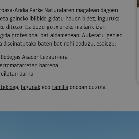
 Urbasa-Andia Parke Naturalaren magalean dagoen
kleta gaineko ibilbide gidatu hauen bidez, inguruko
o dituzu. Ez duzu gutxieneko mailarik izan
u gida profesional bat aldamenean. Aukeratu gehien
ra diseinatutako baten bat nahi baduzu, esaiezu:
ta Bodegas Asador Lezaun-era
a erromatarretan barrena
roiletan barna
otekide
a,
lagunak
edo
familia
ondoan duzula.