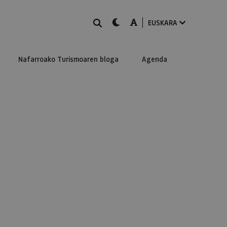
BILATU
dark-mode
A-mode
EUSKARA
Nafarroako Turismoaren bloga
Agenda