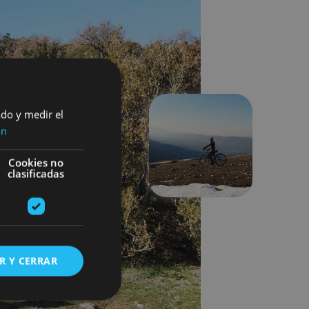
ado y medir el
ón
Hurrengoa
Cookies no
clasificadas
R Y CERRAR