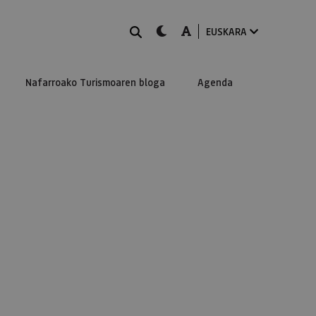
BILATU
dark-mode
A-mode
EUSKARA
Nafarroako Turismoaren bloga
Agenda