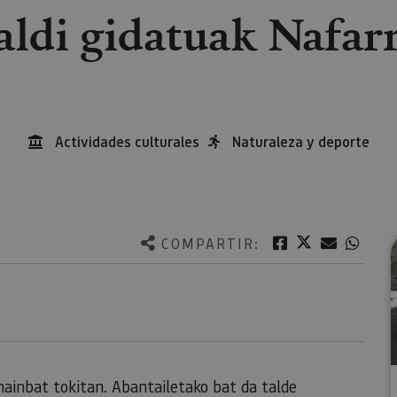
laldi gidatuak Nafar
Actividades culturales
Naturaleza y deporte
Twitter
Facebook
Correo e
What
COMPARTIR:
hainbat tokitan. Abantailetako bat da talde