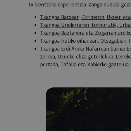
txikientzako esperientzia izango duzula goz
Txangoa Bardean, Erriberrin, Uxuen eta
Txangoa Urederraren iturburutik, Urbas
Txangoa Baztanera eta Zugarramurdiko 
Txangoa Iratiko oihanean, Otsagabian, I
Txangoa Erdi Aroko Nafarroan barna
: E
zerkoa, Uxueko eliza gotorlekua, Leire
portada, Tafalla eta Xabierko gaztelua.