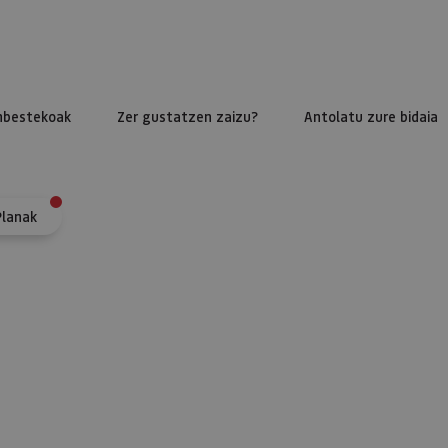
nbestekoak
Zer gustatzen zaizu?
Antolatu zure bidaia
Planak