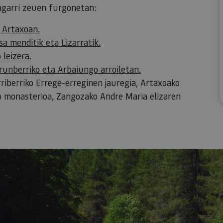
agarri zeuen furgonetan:
 Artaxoan.
a menditik eta Lizarratik.
leizera.
runberriko eta Arbaiungo arroiletan.
rriberriko Errege-erreginen jauregia, Artaxoako
ko monasterioa, Zangozako Andre Maria elizaren