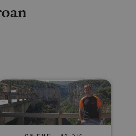
roan
lectrónico
sApp
03 ENE - 31 DIC