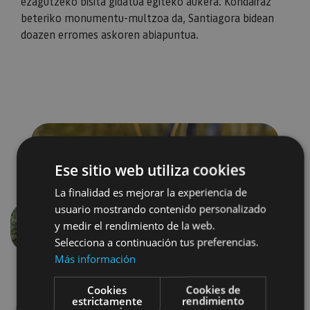
ezagutzeko bisita gidatua egiteko aukera. Kondairaz
beteriko monumentu-multzoa da, Santiagora bidean
doazen erromes askoren abiapuntua.
Ese sitio web utiliza cookies
La finalidad es mejorar la experiencia de
usuario mostrando contenido personalizado
y medir el rendimiento de la web.
Aurrekoa
Hurren
Selecciona a continuación tus preferencias.
Más información
Cookies
Cookies de
estrictamente
rendimiento