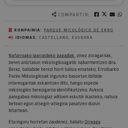
Twitter
Facebook
Corre
W
COMPARTIR:
KONPAINIA:
PARQUE MICOLÓGICO DE ERRO
IDIOMAS:
CASTELLANO, EUSKARA
Nafarroako iparraldeko pagadiak
, zinez zoragarriak,
beren aniztasun mikologikoagatik nabarmentzen dira.
Beraz, baliabide berezi horri balioa emateko, Erroibarko
Parke Mikologikoak inguruko basoetan ibilbide
interesgarriak eskaintzen ditu, hango espezie
mikologiko berezigarria identifikatzeko. Aukera
paregabea mikologiaz adituen eskutik ikasteko, natura
betean egun atsegin-atsegina pasatzen duzun
bitartean.
Eta inguru horretan zaudenez, baliatu
Orreaga