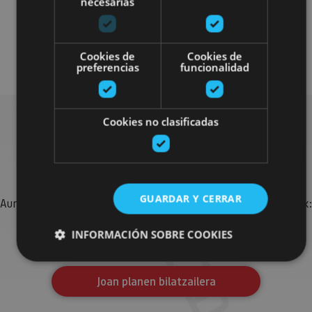
necesarias
Visitas guiadas
Gastronomía
Cookies de
Cookies de
preferencias
funcionalidad
Cookies no clasificadas
Bilatu plan gehiago
GUARDAR Y CERRAR
Aurkitu zure bidaia Nafarroan osatzeko planak eta iradokizunak:
jarduera antolatuak, bisitak eta agendaren ekitaldi
INFORMACIÓN SOBRE COOKIES
garrantzitsuenak.
Joan planen bilatzailera
Cookies estrictamente necesarias
Cookies de rendimiento