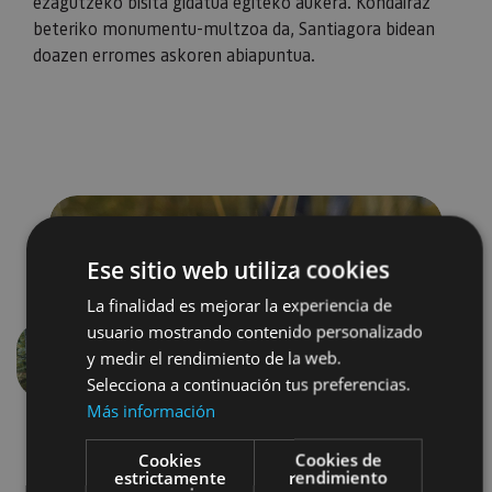
ezagutzeko bisita gidatua egiteko aukera. Kondairaz
beteriko monumentu-multzoa da, Santiagora bidean
doazen erromes askoren abiapuntua.
Ese sitio web utiliza cookies
La finalidad es mejorar la experiencia de
usuario mostrando contenido personalizado
y medir el rendimiento de la web.
Aurrekoa
Hurren
Selecciona a continuación tus preferencias.
Más información
Cookies
Cookies de
estrictamente
rendimiento