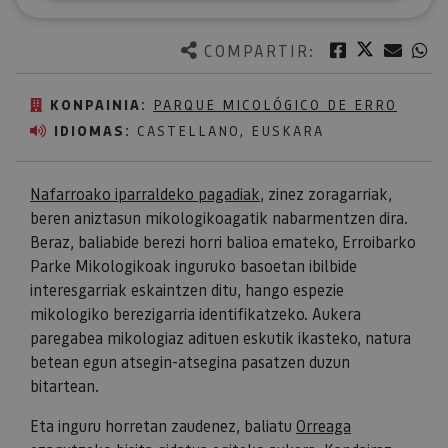
Twitter
Facebook
Corre
W
COMPARTIR:
KONPAINIA:
PARQUE MICOLÓGICO DE ERRO
IDIOMAS:
CASTELLANO, EUSKARA
Nafarroako iparraldeko pagadiak
, zinez zoragarriak,
beren aniztasun mikologikoagatik nabarmentzen dira.
Beraz, baliabide berezi horri balioa emateko, Erroibarko
Parke Mikologikoak inguruko basoetan ibilbide
interesgarriak eskaintzen ditu, hango espezie
mikologiko berezigarria identifikatzeko. Aukera
paregabea mikologiaz adituen eskutik ikasteko, natura
betean egun atsegin-atsegina pasatzen duzun
bitartean.
Eta inguru horretan zaudenez, baliatu
Orreaga