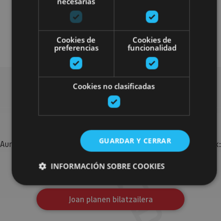
necesarias
Visitas guiadas
Gastronomía
Cookies de
Cookies de
preferencias
funcionalidad
Cookies no clasificadas
Bilatu plan gehiago
GUARDAR Y CERRAR
Aurkitu zure bidaia Nafarroan osatzeko planak eta iradokizunak:
jarduera antolatuak, bisitak eta agendaren ekitaldi
INFORMACIÓN SOBRE COOKIES
garrantzitsuenak.
Joan planen bilatzailera
Cookies estrictamente necesarias
Cookies de rendimiento