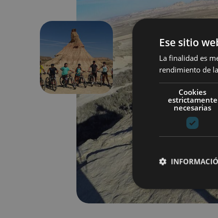
Ese sitio we
La finalidad es m
Aurrekoa
rendimiento de la
Cookies
estrictamente
necesarias
INFORMACIÓ
Cookies estrictam