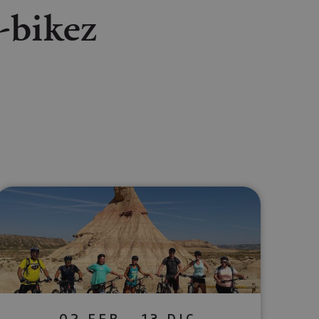
e-bikez
lectrónico
sApp
02 FEB - 13 DIC