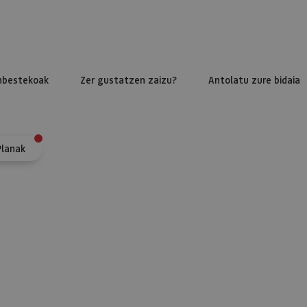
nbestekoak
Zer gustatzen zaizu?
Antolatu zure bidaia
Planak