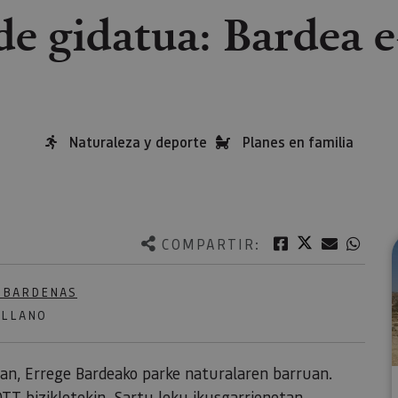
de gidatua: Bardea 
Naturaleza y deporte
Planes en familia
Twitter
Facebook
Correo e
What
COMPARTIR:
S BARDENAS
ELLANO
etan, Errege Bardeako parke naturalaren barruan.
TT bizikletekin. Sartu leku ikusgarrienetan,