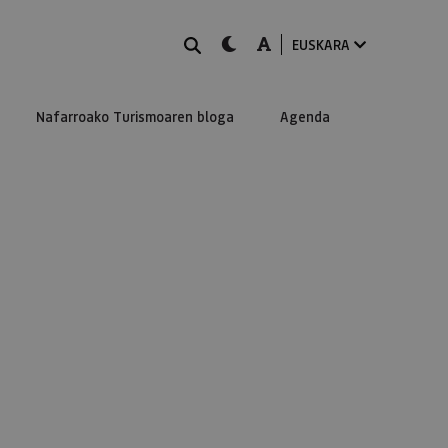
BILATU
dark-mode
A-mode
EUSKARA
Nafarroako Turismoaren bloga
Agenda