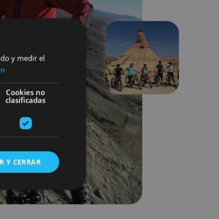
ado y medir el
Hurrengoa
ón
Cookies no
clasificadas
R Y CERRAR
s de funcionalidad