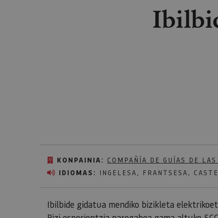
Ibilbi
KONPAINIA:
COMPAÑÍA DE GUÍAS DE LA
IDIOMAS:
INGELESA, FRANTSESA, CAST
Ibilbide gidatua mendiko bizikleta elektriko
Bizi esperientzia paregabea gama altuko SCO