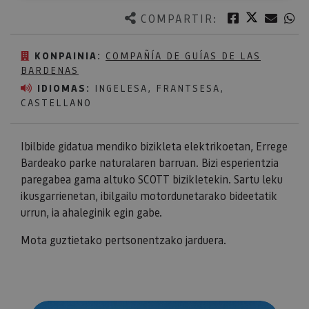
Twitter
Facebook
Corre
W
COMPARTIR:
KONPAINIA:
COMPAÑÍA DE GUÍAS DE LAS
BARDENAS
IDIOMAS:
INGELESA, FRANTSESA,
CASTELLANO
Ibilbide gidatua mendiko bizikleta elektrikoetan, Errege
Bardeako parke naturalaren barruan. Bizi esperientzia
paregabea gama altuko SCOTT bizikletekin. Sartu leku
ikusgarrienetan, ibilgailu motordunetarako bideetatik
urrun, ia ahaleginik egin gabe.
Mota guztietako pertsonentzako jarduera.