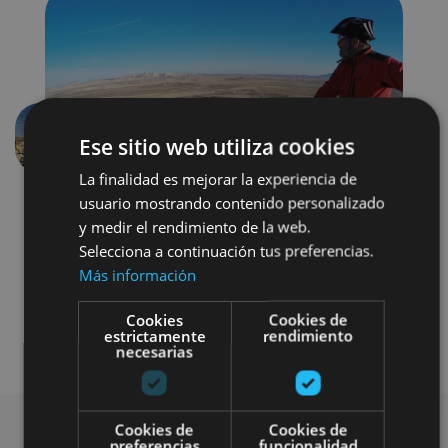
Ese sitio web utiliza cookies
Aurrekoa
Hurren
La finalidad es mejorar la experiencia de
usuario mostrando contenido personalizado
y medir el rendimiento de la web.
Selecciona a continuación tus preferencias.
Más información
Cookies
Cookies de
Bici
Visitas guiadas
estrictamente
rendimiento
necesarias
Cookies de
Cookies de
preferencias
funcionalidad