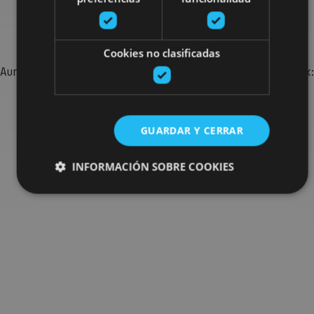
Bilatu plan gehiago
Cookies no clasificadas
Aurkitu zure bidaia Nafarroan osatzeko planak eta iradokizunak:
jarduera antolatuak, bisitak eta agendaren ekitaldi
garrantzitsuenak.
GUARDAR Y CERRAR
Joan planen bilatzailera
INFORMACIÓN SOBRE COOKIES
Cookies estrictamente necesarias
Cookies de rendimiento
Cookies de preferencias
Cookies de funcionalidad
Cookies no clasificadas