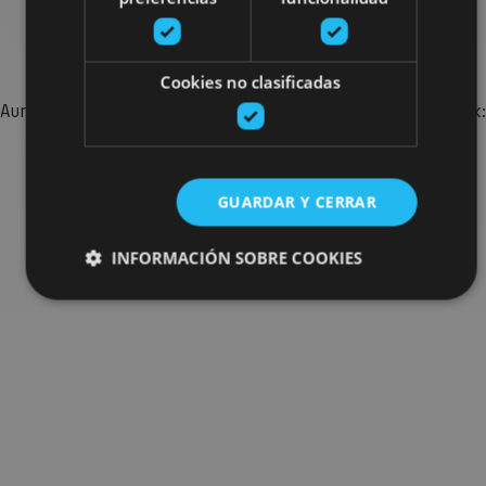
Bilatu plan gehiago
Cookies no clasificadas
Aurkitu zure bidaia Nafarroan osatzeko planak eta iradokizunak:
jarduera antolatuak, bisitak eta agendaren ekitaldi
garrantzitsuenak.
GUARDAR Y CERRAR
Joan planen bilatzailera
INFORMACIÓN SOBRE COOKIES
Cookies estrictamente necesarias
Cookies de rendimiento
Cookies de preferencias
Cookies de funcionalidad
Cookies no clasificadas