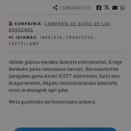
Twitter
Facebook
Corre
W
COMPARTIR:
KONPAINIA:
COMPAÑÍA DE GUÍAS DE LAS
BARDENAS
IDIOMAS:
INGELESA, FRANTSESA,
CASTELLANO
Ibilbide gidatua mendiko bizikleta elektrikoetan, Errege
Bardeako parke naturalaren barruan. Bizi esperientzia
paregabea gama altuko SCOTT bizikletekin. Sartu leku
ikusgarrienetan, ibilgailu motordunetarako bideetatik
urrun, ia ahaleginik egin gabe.
Mota guztietako pertsonentzako jarduera.