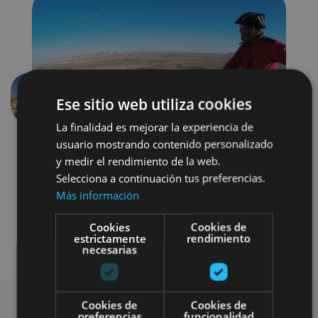
Ese sitio web utiliza cookies
Aurrekoa
Hurren
La finalidad es mejorar la experiencia de
usuario mostrando contenido personalizado
y medir el rendimiento de la web.
Selecciona a continuación tus preferencias.
Más información
Cookies
Cookies de
Bici
Visitas guiadas
estrictamente
rendimiento
necesarias
Cookies de
Cookies de
preferencias
funcionalidad