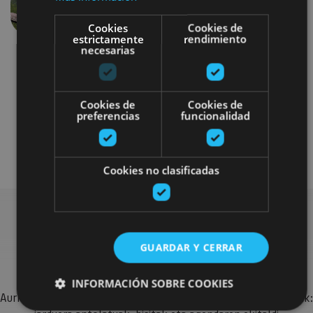
Aurrekoa
Hurren
Cookies
Cookies de
estrictamente
rendimiento
necesarias
Cookies de
Cookies de
preferencias
funcionalidad
Bici
Visitas guiadas
Cookies no clasificadas
Bilatu plan gehiago
GUARDAR Y CERRAR
INFORMACIÓN SOBRE COOKIES
Aurkitu zure bidaia Nafarroan osatzeko planak eta iradokizunak: