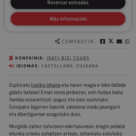
Reservar entradas
Más información
Twitter
Facebook
Corre
W
COMPARTIR:
KONPAINIA:
IRATI BIZI TOURS
IDIOMAS:
CASTELLANO, EUSKARA
Esploratu
Iratiko oihana
eta haren magia e-bike ibilbide
gidatu batean! Eman izena jardueran, ezin hobea baita
familia osoarentzat: pagoz eta izeiz osatutako
Europako bigarren basorik zabalena modu jasangarri
eta dibertigarrian ezagutuko duzu.
Murgildu zaitez naturaren edertasunean: eragin pedalei
ehunka urteko zuhaitzen artean, zeharkatu ezkutuko