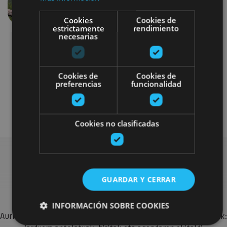
Aurrekoa
Hurren
Cookies
Cookies de
estrictamente
rendimiento
necesarias
Cookies de
Cookies de
preferencias
funcionalidad
Bici
Visitas guiadas
Cookies no clasificadas
Bilatu plan gehiago
GUARDAR Y CERRAR
INFORMACIÓN SOBRE COOKIES
Aurkitu zure bidaia Nafarroan osatzeko planak eta iradokizunak: