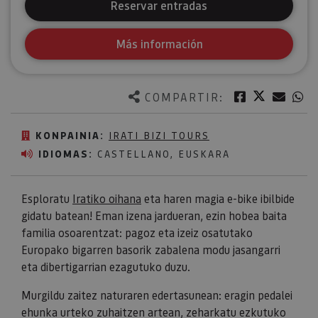
Reservar entradas
Más información
Twitter
Facebook
Corre
W
COMPARTIR:
KONPAINIA:
IRATI BIZI TOURS
IDIOMAS:
CASTELLANO, EUSKARA
Esploratu
Iratiko oihana
eta haren magia e-bike ibilbide
gidatu batean! Eman izena jardueran, ezin hobea baita
familia osoarentzat: pagoz eta izeiz osatutako
Europako bigarren basorik zabalena modu jasangarri
eta dibertigarrian ezagutuko duzu.
Murgildu zaitez naturaren edertasunean: eragin pedalei
ehunka urteko zuhaitzen artean, zeharkatu ezkutuko