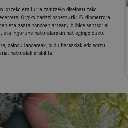
 lotzeko eta lurra zaintzeko diseinatutako
ederrera, Orgiko harizti ospetsutik 15 kilometrora
oen eta gaztainondoen artean; ibilbide sentsorial
, eta ingurune naturalarekin bat egingo duzu.
ra, zaindu landareak, bildu barazkiak edo sortu
ial naturalak erabilita.