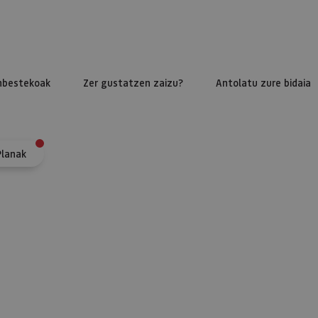
nbestekoak
Zer gustatzen zaizu?
Antolatu zure bidaia
Planak