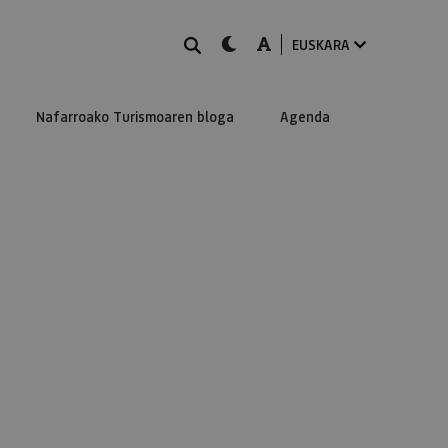
BILATU
dark-mode
A-mode
EUSKARA
Nafarroako Turismoaren bloga
Agenda