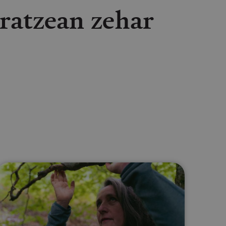
aratzean zehar
lectrónico
sApp