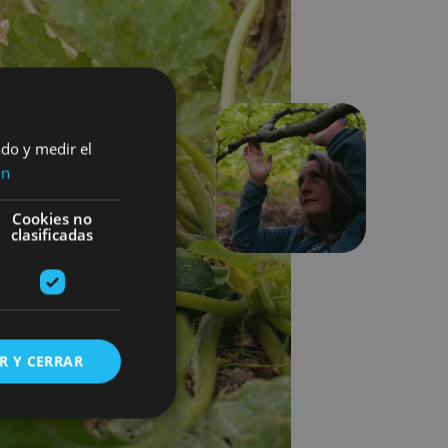
ado y medir el
ón
Hurrengoa
Cookies no
clasificadas
R Y CERRAR