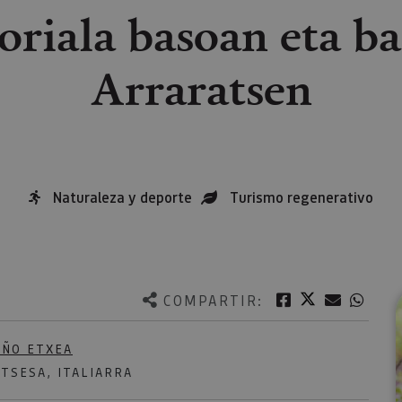
soriala basoan eta b
Arraratsen
Naturaleza y deporte
Turismo regenerativo
Twitter
Facebook
Correo e
What
COMPARTIR:
AÑO ETXEA
TSESA, ITALIARRA