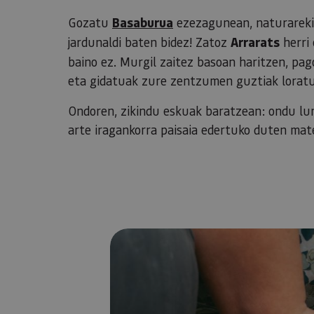
Gozatu
Basaburua
ezezagunean, naturarekin
jardunaldi baten bidez! Zatoz
Arrarats
herri 
baino ez. Murgil zaitez basoan haritzen, pag
eta gidatuak zure zentzumen guztiak loratu
Ondoren, zikindu eskuak baratzean: ondu lur
arte iragankorra paisaia edertuko duten mater