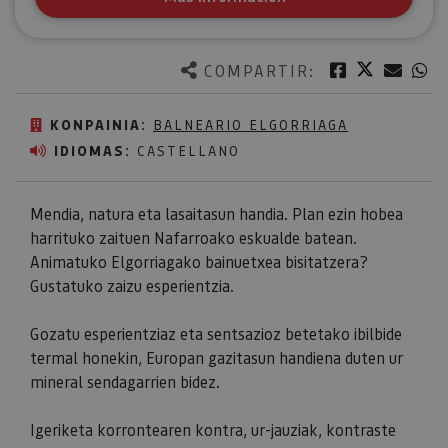
Twitter
Facebook
Corre
W
COMPARTIR:
KONPAINIA:
BALNEARIO ELGORRIAGA
IDIOMAS:
CASTELLANO
Mendia, natura eta lasaitasun handia. Plan ezin hobea
harrituko zaituen Nafarroako eskualde batean.
Animatuko Elgorriagako bainuetxea bisitatzera?
Gustatuko zaizu esperientzia.
Gozatu esperientziaz eta sentsazioz betetako ibilbide
termal honekin, Europan gazitasun handiena duten ur
mineral sendagarrien bidez.
Igeriketa korrontearen kontra, ur-jauziak, kontraste