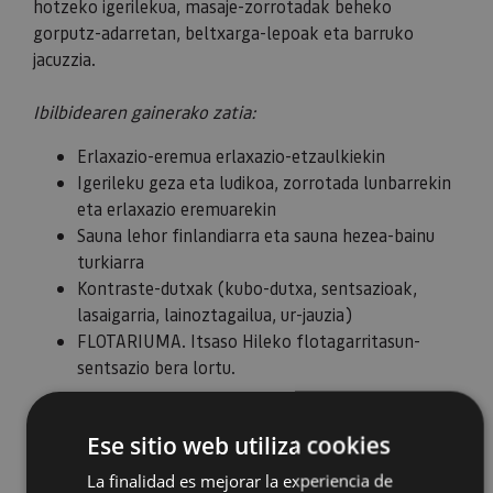
hotzeko igerilekua, masaje-zorrotadak beheko
gorputz-adarretan, beltxarga-lepoak eta barruko
jacuzzia.
Ibilbidearen gainerako zatia:
Erlaxazio-eremua erlaxazio-etzaulkiekin
Igerileku geza eta ludikoa, zorrotada lunbarrekin
eta erlaxazio eremuarekin
Sauna lehor finlandiarra eta sauna hezea-bainu
turkiarra
Kontraste-dutxak (kubo-dutxa, sentsazioak,
lasaigarria, lainoztagailua, ur-jauzia)
FLOTARIUMA. Itsaso Hileko flotagarritasun-
sentsazio bera lortu.
Animatuko zara?
Ese sitio web utiliza cookies
La finalidad es mejorar la experiencia de