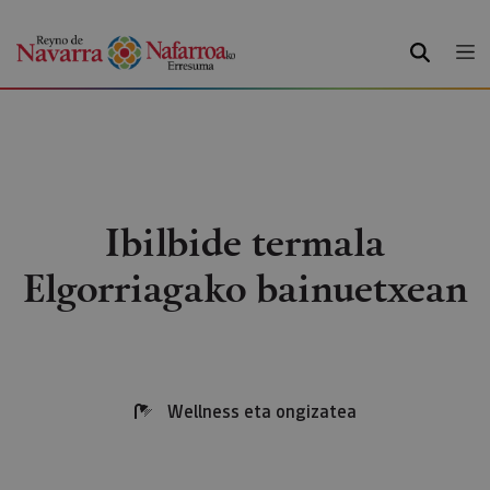
BILATU
Ibilbide termala
Elgorriagako bainuetxean
Wellness eta ongizatea