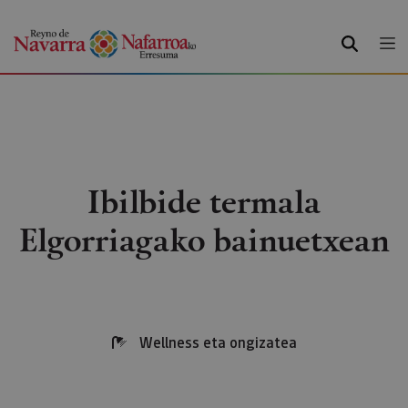
BILATU
Ibilbide termala
Elgorriagako bainuetxean
Wellness eta ongizatea