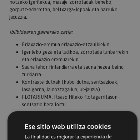
hotzeko igerilekua, masaje-zorrotadak beheko
gorputz-adarretan, beltxarga-lepoak eta barruko
jacuzzia.
Ibilbidearen gainerako zatia:
Erlaxazio-eremua erlaxazio-etzaulkiekin
Igerileku geza eta ludikoa, zorrotada lunbarrekin
eta erlaxazio eremuarekin
Sauna lehor finlandiarra eta sauna hezea-bainu
turkiarra
Kontraste-dutxak (kubo-dutxa, sentsazioak,
lasaigarria, lainoztagailua, ur-jauzia)
FLOTARIUMA. Itsaso Hileko flotagarritasun-
sentsazio bera lortu.
Animatuko zara?
Ese sitio web utiliza cookies
La finalidad es mejorar la experiencia de