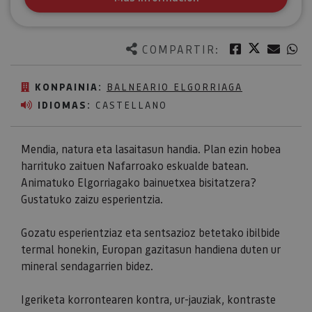
Twitter
Facebook
Corre
W
COMPARTIR:
KONPAINIA:
BALNEARIO ELGORRIAGA
IDIOMAS:
CASTELLANO
Mendia, natura eta lasaitasun handia. Plan ezin hobea
harrituko zaituen Nafarroako eskualde batean.
Animatuko Elgorriagako bainuetxea bisitatzera?
Gustatuko zaizu esperientzia.
Gozatu esperientziaz eta sentsazioz betetako ibilbide
termal honekin, Europan gazitasun handiena duten ur
mineral sendagarrien bidez.
Igeriketa korrontearen kontra, ur-jauziak, kontraste