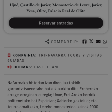
Ujué, Castillo de Javier, Monasterio de Leyre, Javier,
Yesa, Olite, Palacio Real de Olite
Reservar entradas
Twitter
Facebook
Corre
W
COMPARTIR:
KONPAINIA:
TRIPNAVARRA TOURS Y VISITAS
GUIADAS
IDIOMAS:
CASTELLANO
Nafarroako historian izan diren lau tokirik
garrantzitsuenetako batzuk aurkitu ditu: Erriberriko
errege-erreginen jauregia; Uxue, Erdi Aroko herririk
politenetako bat Espainian; Xabierko gaztelua; eta
tourra amaitzeko, Leireko monasterioa, zeinak 1000