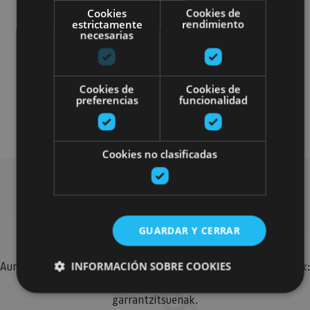
Cookies
Cookies de
estrictamente
rendimiento
necesarias
Localidades
Castillos y fortalezas
Arquitectura religiosa
Cookies de
Cookies de
preferencias
funcionalidad
Visitas guiadas
Cookies no clasificadas
Bilatu plan gehiago
GUARDAR Y CERRAR
INFORMACIÓN SOBRE COOKIES
Aurkitu zure bidaia Nafarroan osatzeko planak eta iradokizunak:
jarduera antolatuak, bisitak eta agendaren ekitaldi
garrantzitsuenak.