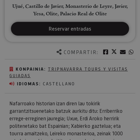
Ujué, Castillo de Javier, Monasterio de Leyre, Javier,
Yesa, Olite, Palacio Real de Olite
Reservar entradas
Twitter
Facebook
Corre
W
COMPARTIR:
KONPAINIA:
TRIPNAVARRA TOURS Y VISITAS
GUIADAS
IDIOMAS:
CASTELLANO
Nafarroako historian izan diren lau tokirik
garrantzitsuenetako batzuk aurkitu ditu: Erriberriko
errege-erreginen jauregia; Uxue, Erdi Aroko herririk
politenetako bat Espainian; Xabierko gaztelua; eta
tourra amaitzeko, Leireko monasterioa, zeinak 1000