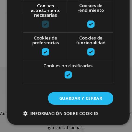
Cookies
Cookies de
estrictamente
rendimiento
necesarias
Localidades
Castillos y fortalezas
Arquitectura religiosa
Cookies de
Cookies de
preferencias
funcionalidad
Visitas guiadas
Cookies no clasificadas
Bilatu plan gehiago
GUARDAR Y CERRAR
INFORMACIÓN SOBRE COOKIES
Aurkitu zure bidaia Nafarroan osatzeko planak eta iradokizunak:
jarduera antolatuak, bisitak eta agendaren ekitaldi
garrantzitsuenak.