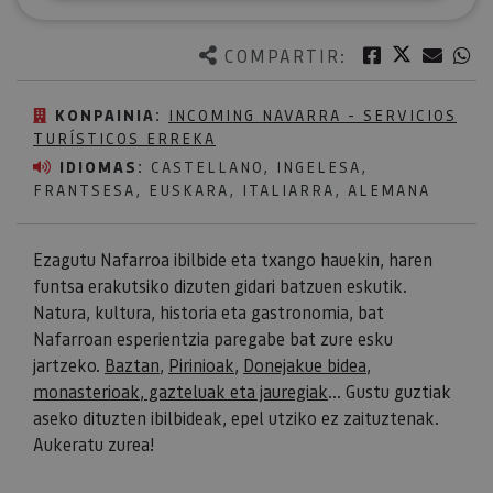
Twitter
Facebook
Corre
W
COMPARTIR:
KONPAINIA:
INCOMING NAVARRA - SERVICIOS
TURÍSTICOS ERREKA
IDIOMAS:
CASTELLANO, INGELESA,
FRANTSESA, EUSKARA, ITALIARRA, ALEMANA
Ezagutu Nafarroa ibilbide eta txango hauekin, haren
funtsa erakutsiko dizuten gidari batzuen eskutik.
Natura, kultura, historia eta gastronomia, bat
Nafarroan esperientzia paregabe bat zure esku
jartzeko.
Baztan
,
Pirinioak
,
Donejakue bidea
,
monasterioak, gazteluak eta jauregiak
... Gustu guztiak
aseko dituzten ibilbideak, epel utziko ez zaituztenak.
Aukeratu zurea!