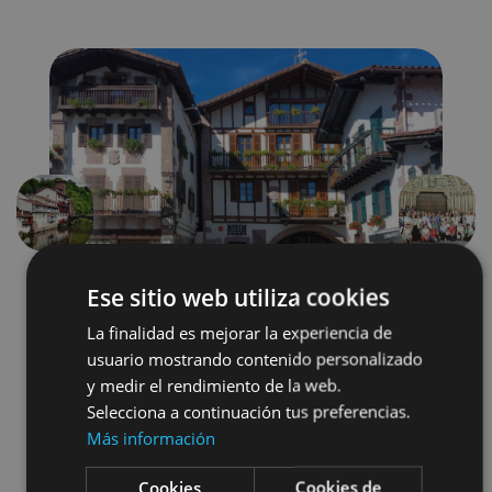
Aurrekoa
Hurren
Ese sitio web utiliza cookies
La finalidad es mejorar la experiencia de
usuario mostrando contenido personalizado
y medir el rendimiento de la web.
Selecciona a continuación tus preferencias.
Camino de Santiago
Visitas guiadas
Más información
Accesibilidad visual
Cookies
Cookies de