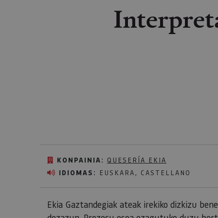
Interpret
KONPAINIA:
QUESERÍA EKIA
IDIOMAS:
EUSKARA, CASTELLANO
Ekia Gaztandegiak ateak irekiko dizkizu ben
dezazun. Prozesu osoa ezagutuko duzu bertat