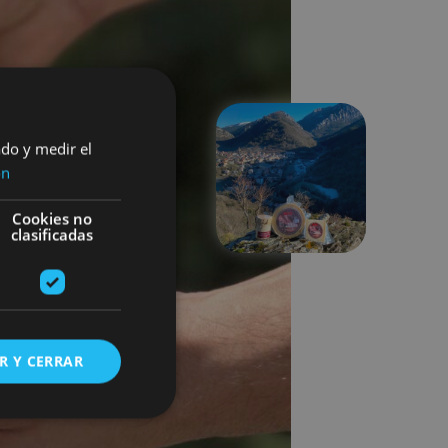
ado y medir el
ón
Hurrengoa
Cookies no
clasificadas
R Y CERRAR