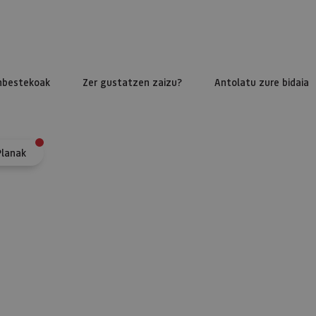
nbestekoak
Zer gustatzen zaizu?
Antolatu zure bidaia
Planak