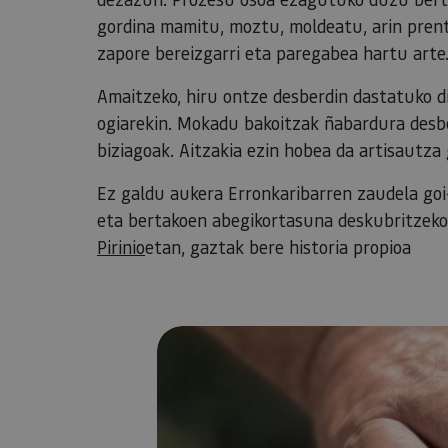
gordina mamitu, moztu, moldeatu, arin prent
zapore bereizgarri eta paregabea hartu arte
Amaitzeko, hiru ontze desberdin dastatuko di
ogiarekin. Mokadu bakoitzak ñabardura desb
biziagoak. Aitzakia ezin hobea da artisautza
Ez galdu aukera Erronkaribarren zaudela goi-
eta bertakoen abegikortasuna deskubritzeko.
Pirinio
etan, gaztak bere historia propioa