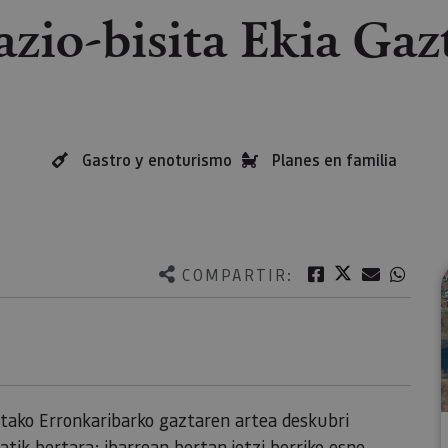
azio-bisita Ekia Ga
Gastro y enoturismo
Planes en familia
Twitter
Facebook
Correo e
What
COMPARTIR:
etako Erronkaribarko gaztaren artea deskubri
ik bertara: ibarrean bertan jetzi berriko esne