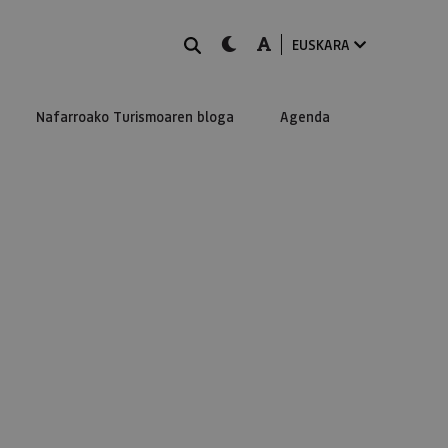
BILATU
dark-mode
A-mode
EUSKARA
Nafarroako Turismoaren bloga
Agenda