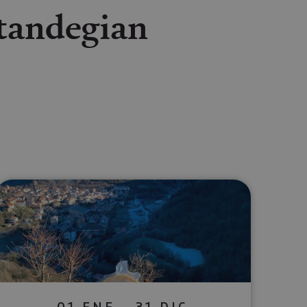
ztandegian
lectrónico
sApp
01 ENE - 31 DIC