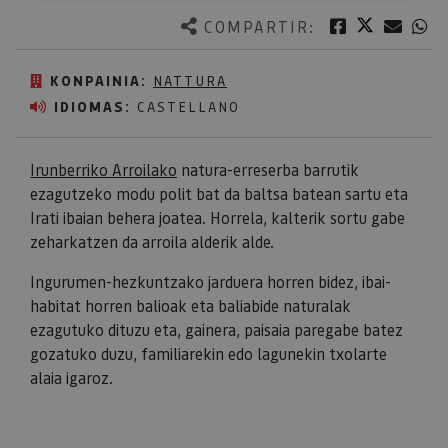
Twitter
Facebook
Corre
W
COMPARTIR:
KONPAINIA:
NATTURA
IDIOMAS:
CASTELLANO
Irunberriko Arroilako
natura-erreserba barrutik
ezagutzeko modu polit bat da baltsa batean sartu eta
Irati ibaian behera joatea. Horrela, kalterik sortu gabe
zeharkatzen da arroila alderik alde.
Ingurumen-hezkuntzako jarduera horren bidez, ibai-
habitat horren balioak eta baliabide naturalak
ezagutuko dituzu eta, gainera, paisaia paregabe batez
gozatuko duzu, familiarekin edo lagunekin txolarte
alaia igaroz.