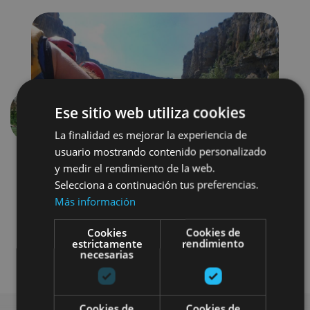
Ese sitio web utiliza cookies
Aurrekoa
Hurren
La finalidad es mejorar la experiencia de
usuario mostrando contenido personalizado
y medir el rendimiento de la web.
Selecciona a continuación tus preferencias.
Más información
Cookies
Cookies de
estrictamente
rendimiento
Agua
Visitas guiadas
necesarias
Cookies de
Cookies de