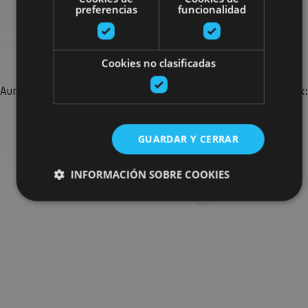
preferencias
funcionalidad
Bilatu plan gehiago
Cookies no clasificadas
Aurkitu zure bidaia Nafarroan osatzeko planak eta iradokizunak:
jarduera antolatuak, bisitak eta agendaren ekitaldi
garrantzitsuenak.
GUARDAR Y CERRAR
Joan planen bilatzailera
INFORMACIÓN SOBRE COOKIES
Cookies estrictamente necesarias
Cookies de rendimiento
Cookies de preferencias
Cookies de funcionalidad
Cookies no clasificadas