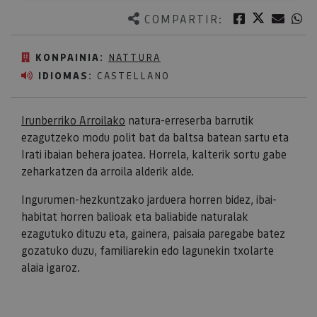
Twitter
Facebook
Corre
W
COMPARTIR:
KONPAINIA:
NATTURA
IDIOMAS:
CASTELLANO
Irunberriko Arroilako
natura-erreserba barrutik
ezagutzeko modu polit bat da baltsa batean sartu eta
Irati ibaian behera joatea. Horrela, kalterik sortu gabe
zeharkatzen da arroila alderik alde.
Ingurumen-hezkuntzako jarduera horren bidez, ibai-
habitat horren balioak eta baliabide naturalak
ezagutuko dituzu eta, gainera, paisaia paregabe batez
gozatuko duzu, familiarekin edo lagunekin txolarte
alaia igaroz.