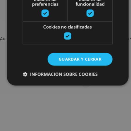
preferencias
funcionalidad
Bilatu plan gehiago
Cookies no clasificadas
Aurkitu zure bidaia Nafarroan osatzeko planak eta iradokizunak:
jarduera antolatuak, bisitak eta agendaren ekitaldi
garrantzitsuenak.
GUARDAR Y CERRAR
Joan planen bilatzailera
INFORMACIÓN SOBRE COOKIES
Cookies estrictamente necesarias
Cookies de rendimiento
Cookies de preferencias
Cookies de funcionalidad
Cookies no clasificadas