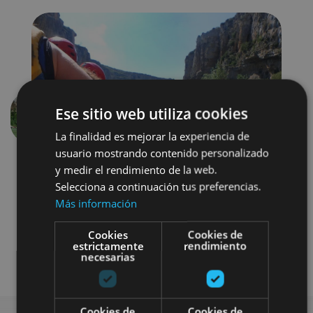
Ese sitio web utiliza cookies
Aurrekoa
Hurren
La finalidad es mejorar la experiencia de
usuario mostrando contenido personalizado
y medir el rendimiento de la web.
Selecciona a continuación tus preferencias.
Más información
Cookies
Cookies de
estrictamente
rendimiento
Agua
Visitas guiadas
necesarias
Cookies de
Cookies de