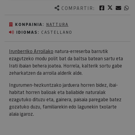
Twitter
Facebook
Corre
W
COMPARTIR:
KONPAINIA:
NATTURA
IDIOMAS:
CASTELLANO
Irunberriko Arroilako
natura-erreserba barrutik
ezagutzeko modu polit bat da baltsa batean sartu eta
Irati ibaian behera joatea. Horrela, kalterik sortu gabe
zeharkatzen da arroila alderik alde.
Ingurumen-hezkuntzako jarduera horren bidez, ibai-
habitat horren balioak eta baliabide naturalak
ezagutuko dituzu eta, gainera, paisaia paregabe batez
gozatuko duzu, familiarekin edo lagunekin txolarte
alaia igaroz.