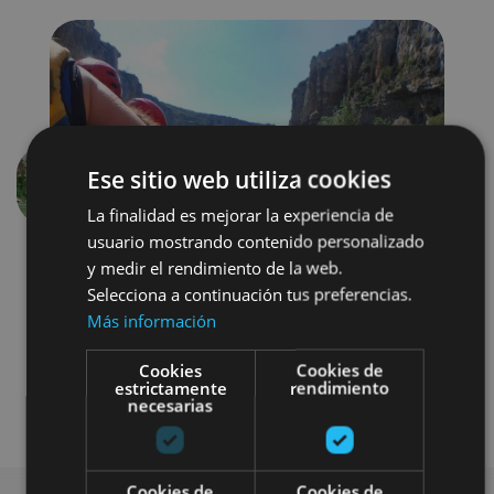
Ese sitio web utiliza cookies
Aurrekoa
Hurren
La finalidad es mejorar la experiencia de
usuario mostrando contenido personalizado
y medir el rendimiento de la web.
Selecciona a continuación tus preferencias.
Más información
Cookies
Cookies de
estrictamente
rendimiento
Agua
Visitas guiadas
necesarias
Cookies de
Cookies de