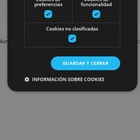
preferencias
funcionalidad
Bilatu plan gehiago
Cookies no clasificadas
Aurkitu zure bidaia Nafarroan osatzeko planak eta iradokizunak:
jarduera antolatuak, bisitak eta agendaren ekitaldi
garrantzitsuenak.
GUARDAR Y CERRAR
Joan planen bilatzailera
INFORMACIÓN SOBRE COOKIES
Cookies estrictamente necesarias
Cookies de rendimiento
Cookies de preferencias
Cookies de funcionalidad
Cookies no clasificadas