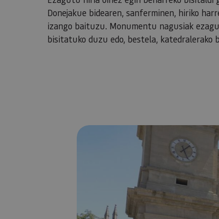
Donejakue bidearen, sanferminen, hiriko harre
izango baituzu. Monumentu nagusiak ezagutu
bisitatuko duzu edo, bestela, katedralerako bi