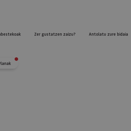
nbestekoak
Zer gustatzen zaizu?
Antolatu zure bidaia
Planak