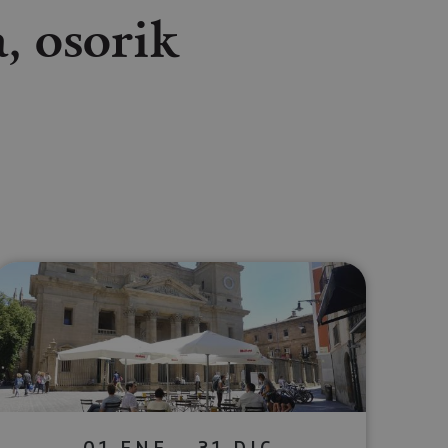
, osorik
lectrónico
sApp
01 ENE - 31 DIC