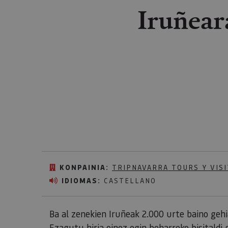
Iruñear
KONPAINIA:
TRIPNAVARRA TOURS Y VISI
IDIOMAS:
CASTELLANO
Ba al zenekien Iruñeak 2.000 urte baino gehi
Ezagutu hiria oinez egin beharreko bisitaldi