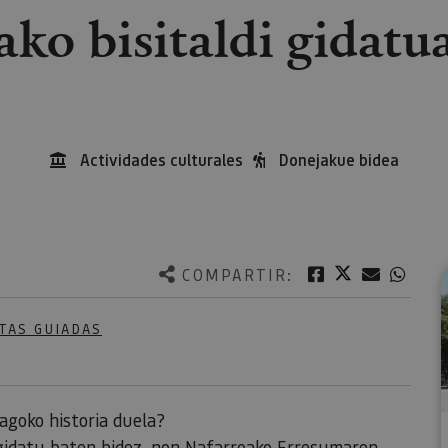
ako bisitaldi gidatua
Actividades culturales
Donejakue bidea
Twitter
Facebook
Correo e
What
COMPARTIR:
TAS GUIADAS
agoko historia duela?
 gidatu baten bidez, non Nafarroako Erresumaren,