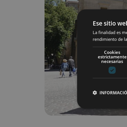
Ese sitio we
La finalidad es m
rendimiento de la
Cookies
estrictamente
necesarias
INFORMACIÓ
Cookies estrictam