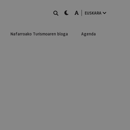
BILATU
dark-mode
A-mode
EUSKARA
Nafarroako Turismoaren bloga
Agenda