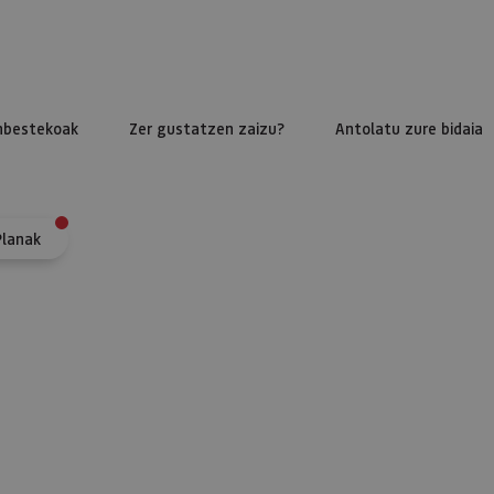
nbestekoak
Zer gustatzen zaizu?
Antolatu zure bidaia
Planak