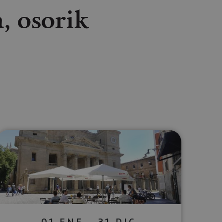
, osorik
lectrónico
sApp
01 ENE - 31 DIC