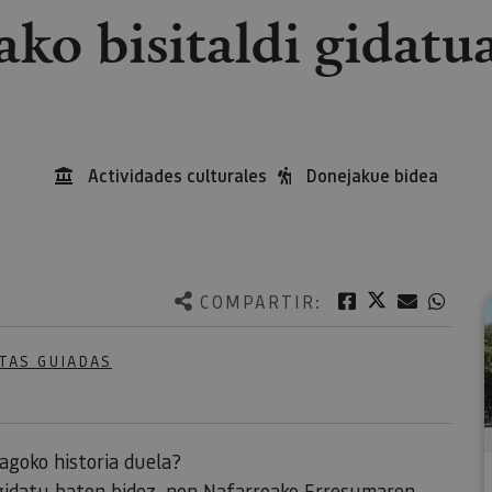
ako bisitaldi gidatua
Actividades culturales
Donejakue bidea
Twitter
Facebook
Correo e
What
COMPARTIR:
TAS GUIADAS
agoko historia duela?
 gidatu baten bidez, non Nafarroako Erresumaren,