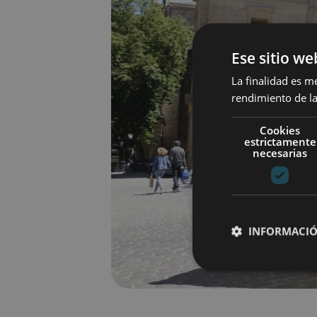
Ese sitio we
La finalidad es m
rendimiento de la
Cookies
estrictamente
necesarias
INFORMACIÓ
Cookies estrictam