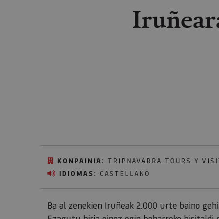
Iruñear
KONPAINIA:
TRIPNAVARRA TOURS Y VISI
IDIOMAS:
CASTELLANO
Ba al zenekien Iruñeak 2.000 urte baino gehi
Ezagutu hiria oinez egin beharreko bisitaldi