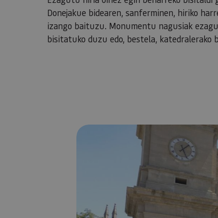
Donejakue bidearen, sanferminen, hiriko harre
izango baituzu. Monumentu nagusiak ezagutu
bisitatuko duzu edo, bestela, katedralerako bi