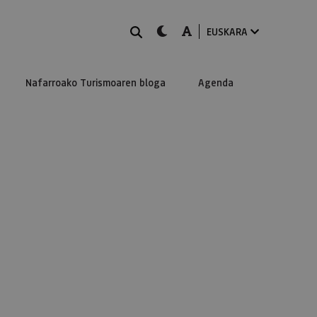
BILATU
dark-mode
A-mode
EUSKARA
Nafarroako Turismoaren bloga
Agenda