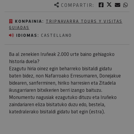
Twitter
Facebook
Corre
W
COMPARTIR:
KONPAINIA:
TRIPNAVARRA TOURS Y VISITAS
GUIADAS
IDIOMAS:
CASTELLANO
Ba al zenekien Iruñeak 2.000 urte baino gehiagoko
historia duela?
Ezagutu hiria oinez egin beharreko bisitaldi gidatu
baten bidez, non Nafarroako Erresumaren, Donejakue
bidearen, sanferminen, hiriko harresien eta Zitadela
ikusgarriaren bitxikerien berri izango baituzu.
Monumentu nagusiak ezagutuko dituzu eta Iruñeko
zaindariaren eliza bisitatuko duzu edo, bestela,
katedralerako bisitaldi gidatu bat egin (estra).