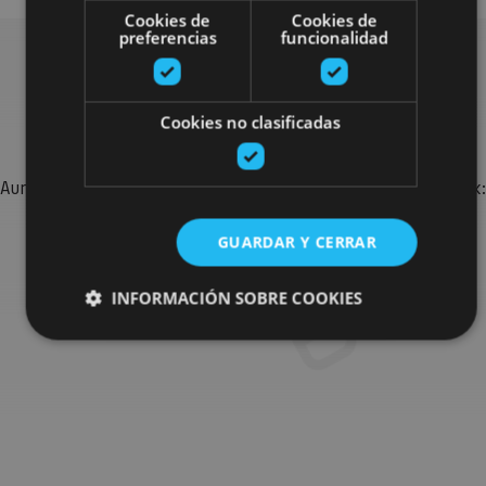
Cookies de
Cookies de
preferencias
funcionalidad
Bilatu plan gehiago
Cookies no clasificadas
Aurkitu zure bidaia Nafarroan osatzeko planak eta iradokizunak:
jarduera antolatuak, bisitak eta agendaren ekitaldi
garrantzitsuenak.
GUARDAR Y CERRAR
INFORMACIÓN SOBRE COOKIES
Joan planen bilatzailera
Cookies estrictamente necesarias
Cookies de rendimiento
Cookies de preferencias
Cookies de funcionalidad