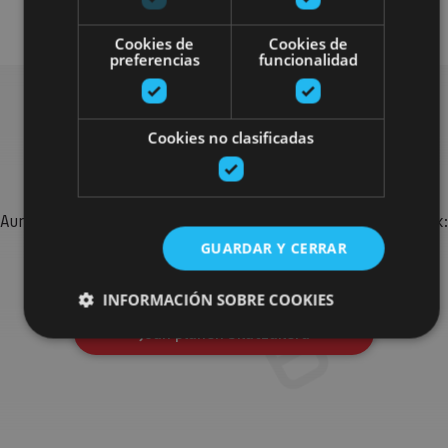
Arquitectura civil
Visitas guiadas
Cookies de
Cookies de
preferencias
funcionalidad
Cookies no clasificadas
Bilatu plan gehiago
Aurkitu zure bidaia Nafarroan osatzeko planak eta iradokizunak:
jarduera antolatuak, bisitak eta agendaren ekitaldi
GUARDAR Y CERRAR
garrantzitsuenak.
INFORMACIÓN SOBRE COOKIES
Joan planen bilatzailera
Cookies estrictamente necesarias
Cookies de rendimiento
Cookies de preferencias