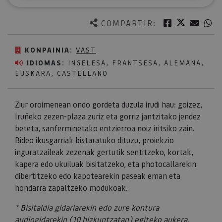
Twitter
Facebook
Corre
W
COMPARTIR:
KONPAINIA:
VAST
IDIOMAS:
INGELESA, FRANTSESA, ALEMANA,
EUSKARA, CASTELLANO
Ziur oroimenean ondo gordeta duzula irudi hau: goizez,
Iruñeko zezen-plaza zuriz eta gorriz jantzitako jendez
beteta, sanferminetako entzierroa noiz iritsiko zain.
Bideo ikusgarriak bistaratuko dituzu, proiekzio
inguratzaileak zezenak gertutik sentitzeko, kortak,
kapera edo ukuiluak bisitatzeko, eta photocallarekin
dibertitzeko edo kapotearekin paseak eman eta
hondarra zapaltzeko modukoak.
* Bisitaldia gidariarekin edo zure kontura
audiogidarekin (10 hizkuntzatan) egiteko aukera.