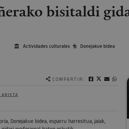
ñerako bisitaldi gid
Actividades culturales
Donejakue bidea
Twitter
Facebook
Correo e
What
COMPARTIR:
 ARISTA
ia, Donejakue bidea, esparru harresitua, jaiak,
 gidari profesional baten eskutik.