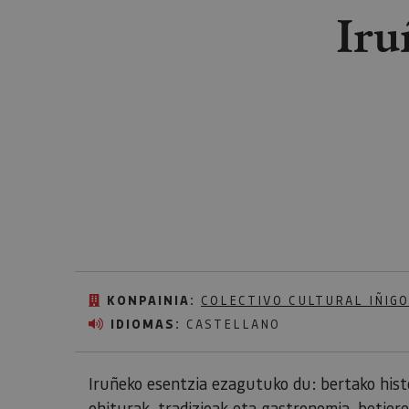
Iru
KONPAINIA:
COLECTIVO CULTURAL IÑIGO
IDIOMAS:
CASTELLANO
Iruñeko esentzia ezagutuko du: bertako histor
ohiturak, tradizioak eta gastronomia, betiere