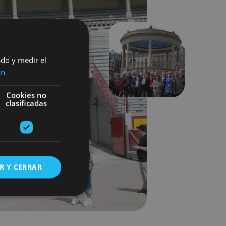
ado y medir el
Hurrengoa
ón
Cookies no
clasificadas
R Y CERRAR
s de funcionalidad