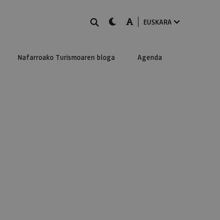
BILATU
dark-mode
A-mode
EUSKARA
Nafarroako Turismoaren bloga
Agenda