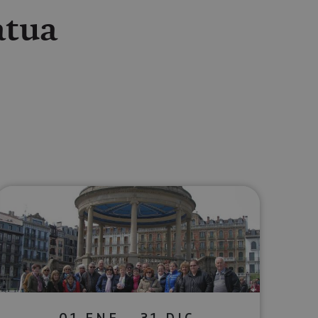
atua
lectrónico
sApp
01 ENE - 31 DIC