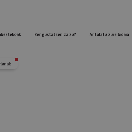
nbestekoak
Zer gustatzen zaizu?
Antolatu zure bidaia
Planak