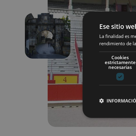
Ese sitio we
La finalidad es m
Aurrekoa
rendimiento de la
Cookies
estrictamente
necesarias
INFORMACIÓ
Cookies estrictam