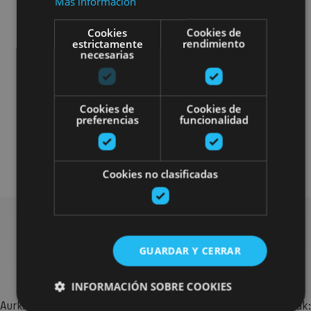
Más información
Cookies
Cookies de
estrictamente
rendimiento
necesarias
Localidades
Camino de Santiago
Visitas guiadas
Accesibilidad visual
Cookies de
Cookies de
preferencias
funcionalidad
Accesibilidad cognitiva
Accesibilidad física
Cookies no clasificadas
Bilatu plan gehiago
GUARDAR Y CERRAR
INFORMACIÓN SOBRE COOKIES
Aurkitu zure bidaia Nafarroan osatzeko planak eta iradokizunak: