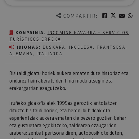
Twitter
Facebook
Corre
W
COMPARTIR:
KONPAINIA:
INCOMING NAVARRA - SERVICIOS
TURÍSTICOS ERREKA
IDIOMAS:
EUSKARA, INGELESA, FRANTSESA,
ALEMANA, ITALIARRA
Bisitaldi gidatu horiek aukera ematen dute historiaz eta
ondarez hain aberats den hiria modu atsegin eta
erakargarrian ezagutzeko.
Iruñeko gida ofizialek 1995az geroztik antolatzen
dituzte bisitaldi horiek, eta beren ibilbideak eta
esperientziak aukera ematen die bezero guztien behar
eta gustuetara egokitzeko, taldearen ezaugarrien
arabera: zenbat pertsona diren, autobusik ote duten,