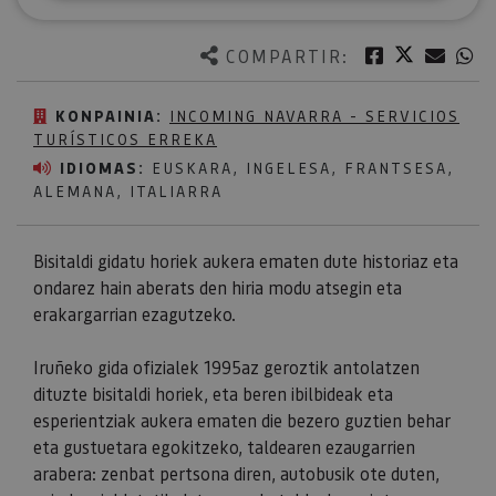
Twitter
Facebook
Corre
W
COMPARTIR:
KONPAINIA:
INCOMING NAVARRA - SERVICIOS
TURÍSTICOS ERREKA
IDIOMAS:
EUSKARA, INGELESA, FRANTSESA,
ALEMANA, ITALIARRA
Bisitaldi gidatu horiek aukera ematen dute historiaz eta
ondarez hain aberats den hiria modu atsegin eta
erakargarrian ezagutzeko.
Iruñeko gida ofizialek 1995az geroztik antolatzen
dituzte bisitaldi horiek, eta beren ibilbideak eta
esperientziak aukera ematen die bezero guztien behar
eta gustuetara egokitzeko, taldearen ezaugarrien
arabera: zenbat pertsona diren, autobusik ote duten,