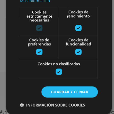
Más información
Cookies
Cookies de
estrictamente
rendimiento
necesarias
Localidades
Camino de Santiago
Visitas guiadas
Accesibilidad visual
Cookies de
Cookies de
preferencias
funcionalidad
Accesibilidad cognitiva
Accesibilidad física
Cookies no clasificadas
Bilatu plan gehiago
GUARDAR Y CERRAR
INFORMACIÓN SOBRE COOKIES
Aurkitu zure bidaia Nafarroan osatzeko planak eta iradokizunak: