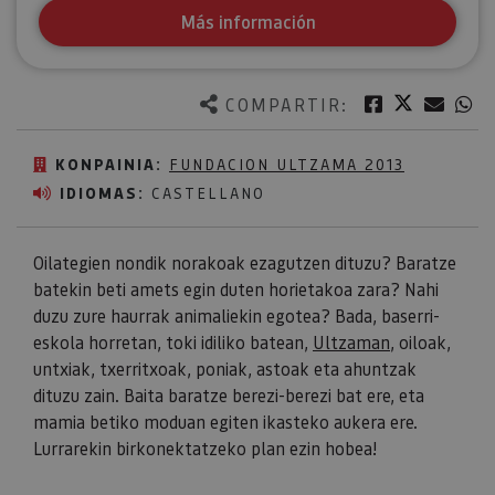
Más información
Twitter
Facebook
Corre
W
COMPARTIR:
KONPAINIA:
FUNDACION ULTZAMA 2013
IDIOMAS:
CASTELLANO
Oilategien nondik norakoak ezagutzen dituzu? Baratze
batekin beti amets egin duten horietakoa zara? Nahi
duzu zure haurrak animaliekin egotea? Bada, baserri-
eskola horretan, toki idiliko batean,
Ultzaman
, oiloak,
untxiak, txerritxoak, poniak, astoak eta ahuntzak
dituzu zain. Baita baratze berezi-berezi bat ere, eta
mamia betiko moduan egiten ikasteko aukera ere.
Lurrarekin birkonektatzeko plan ezin hobea!