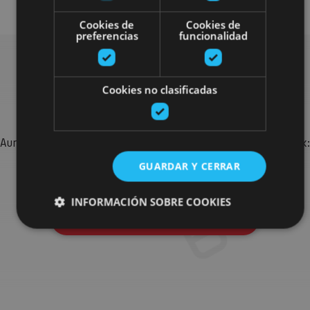
Cookies de
Cookies de
preferencias
funcionalidad
Bilatu plan gehiago
Cookies no clasificadas
Aurkitu zure bidaia Nafarroan osatzeko planak eta iradokizunak:
jarduera antolatuak, bisitak eta agendaren ekitaldi
GUARDAR Y CERRAR
garrantzitsuenak.
INFORMACIÓN SOBRE COOKIES
Joan planen bilatzailera
Cookies estrictamente necesarias
Cookies de rendimiento
Cookies de preferencias