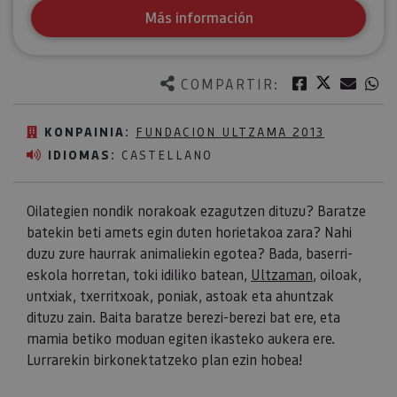
Más información
Twitter
Facebook
Corre
W
COMPARTIR:
KONPAINIA:
FUNDACION ULTZAMA 2013
IDIOMAS:
CASTELLANO
Oilategien nondik norakoak ezagutzen dituzu? Baratze
batekin beti amets egin duten horietakoa zara? Nahi
duzu zure haurrak animaliekin egotea? Bada, baserri-
eskola horretan, toki idiliko batean,
Ultzaman
, oiloak,
untxiak, txerritxoak, poniak, astoak eta ahuntzak
dituzu zain. Baita baratze berezi-berezi bat ere, eta
mamia betiko moduan egiten ikasteko aukera ere.
Lurrarekin birkonektatzeko plan ezin hobea!