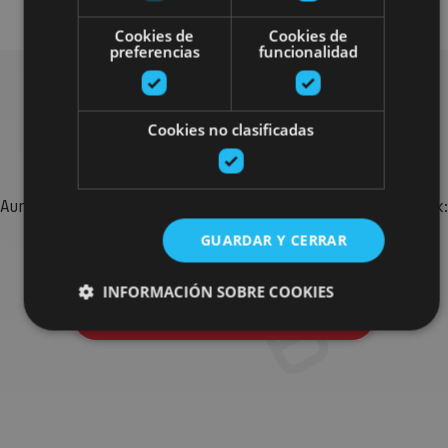
Cookies de
Cookies de
preferencias
funcionalidad
Bilatu plan gehiago
Cookies no clasificadas
Aurkitu zure bidaia Nafarroan osatzeko planak eta iradokizunak:
jarduera antolatuak, bisitak eta agendaren ekitaldi
GUARDAR Y CERRAR
garrantzitsuenak.
INFORMACIÓN SOBRE COOKIES
Joan planen bilatzailera
Cookies estrictamente necesarias
Cookies de rendimiento
Cookies de preferencias