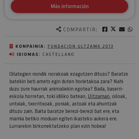
Más información
Twitter
Facebook
Corre
W
COMPARTIR:
KONPAINIA:
FUNDACION ULTZAMA 2013
IDIOMAS:
CASTELLANO
Oilategien nondik norakoak ezagutzen dituzu? Baratze
batekin beti amets egin duten horietakoa zara? Nahi
duzu zure haurrak animaliekin egotea? Bada, baserri-
eskola horretan, toki idiliko batean,
Ultzaman
, oiloak,
untxiak, txerritxoak, poniak, astoak eta ahuntzak
dituzu zain. Baita baratze berezi-berezi bat ere, eta
mamia betiko moduan egiten ikasteko aukera ere.
Lurrarekin birkonektatzeko plan ezin hobea!