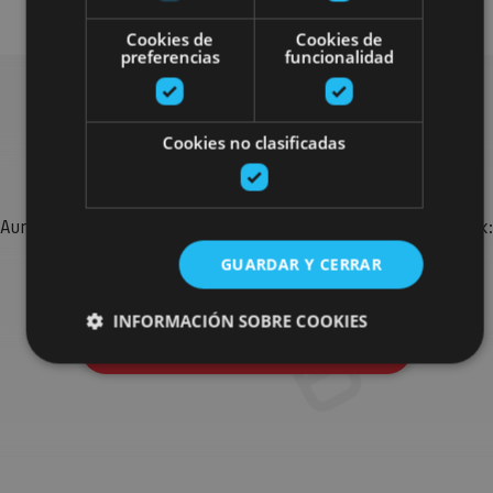
Cookies de
Cookies de
preferencias
funcionalidad
Bilatu plan gehiago
Cookies no clasificadas
Aurkitu zure bidaia Nafarroan osatzeko planak eta iradokizunak:
jarduera antolatuak, bisitak eta agendaren ekitaldi
GUARDAR Y CERRAR
garrantzitsuenak.
INFORMACIÓN SOBRE COOKIES
Joan planen bilatzailera
Cookies estrictamente necesarias
Cookies de rendimiento
Cookies de preferencias