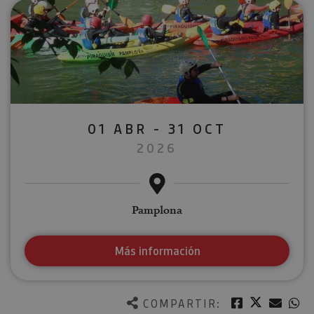
01 ABR - 31 OCT
2026
Pamplona
Más información
Twitter
Facebook
Corre
W
COMPARTIR: