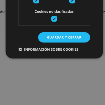
Cookies no clasificadas
Aurkitu zure bidaia Nafarroan osatzeko planak eta iradokizunak:
jarduera antolatuak, bisitak eta agendaren ekitaldi
garrantzitsuenak.
GUARDAR Y CERRAR
Joan planen bilatzailera
INFORMACIÓN SOBRE COOKIES
Cookies estrictamente necesarias
Cookies de rendimiento
Cookies de preferencias
Cookies de funcionalidad
Cookies no clasificadas
Las cookies estrictamente necesarias permiten la