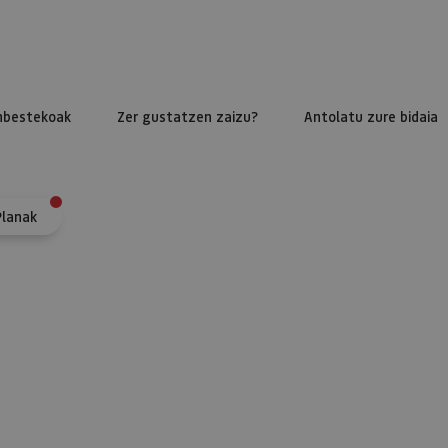
nbestekoak
Zer gustatzen zaizu?
Antolatu zure bidaia
Planak