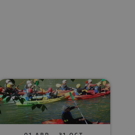
lectrónico
sApp
01 ABR - 31 OCT