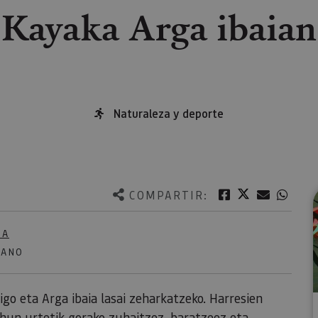
Kayaka Arga ibaian
Naturaleza y deporte
Twitter
Facebook
Correo e
What
COMPARTIR:
NA
LANO
go eta Arga ibaia lasai zeharkatzeko. Harresien
 ehun urtetik gorako zuhaitzez, baratzeez eta