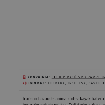
KONPAINIA:
CLUB PIRAGÜISMO PAMPLO
IDIOMAS:
EUSKARA, INGELESA, CASTEL
Iruñean bazaude, anima zaitez kayak batera i
inguruko paisaia politaz, Erdi Aroko zubiez,