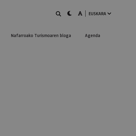
BILATU
dark-mode
A-mode
EUSKARA
Nafarroako Turismoaren bloga
Agenda