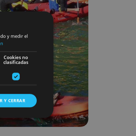
ado y medir el
ón
Cookies no
clasificadas
R Y CERRAR
s de funcionalidad