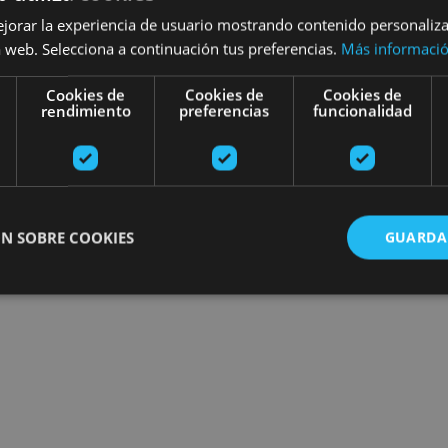
ejorar la experiencia de usuario mostrando contenido personaliz
 web. Selecciona a continuación tus preferencias.
Más informaci
Cookies de
Cookies de
Cookies de
rendimiento
preferencias
funcionalidad
N SOBRE COOKIES
GUARDA
ente necesarias
Cookies de rendimiento
Cookies de preferencias
Cookie
Cookies no clasificadas
ente necesarias permiten la funcionalidad principal del sitio web, como el inicio de ses
l sitio web no se puede utilizar correctamente sin las cookies estrictamente necesarias.
Proveedor
/