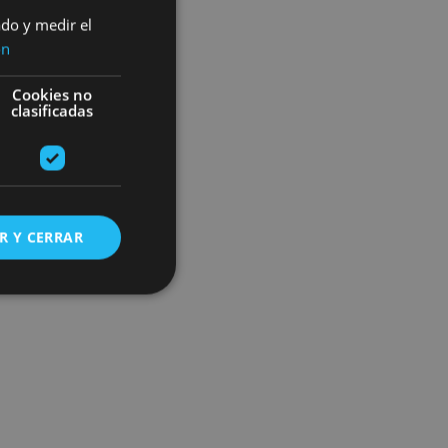
ado y medir el
ón
Cookies no
clasificadas
R Y CERRAR
s de funcionalidad
ión de usuario y la