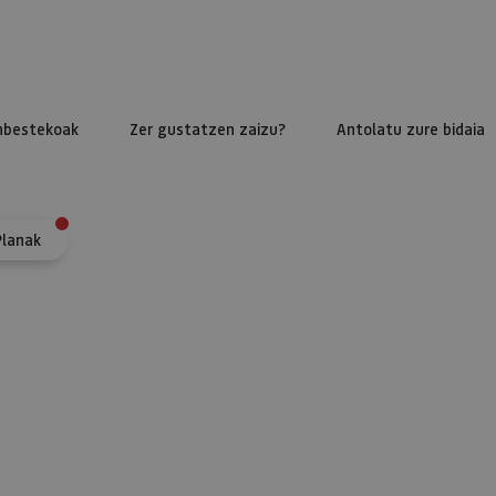
nbestekoak
Zer gustatzen zaizu?
Antolatu zure bidaia
Planak