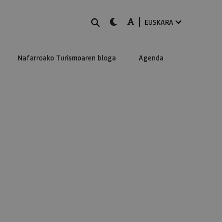
BILATU
dark-mode
A-mode
EUSKARA
Nafarroako Turismoaren bloga
Agenda