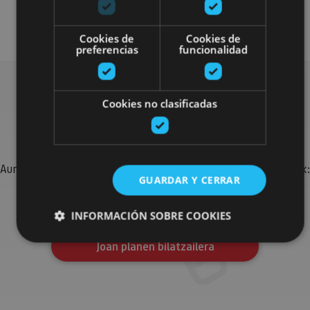
Visitas guiadas
Cookies de
Cookies de
preferencias
funcionalidad
Cookies no clasificadas
Bilatu plan gehiago
Aurkitu zure bidaia Nafarroan osatzeko planak eta iradokizunak:
GUARDAR Y CERRAR
jarduera antolatuak, bisitak eta agendaren ekitaldi
garrantzitsuenak.
INFORMACIÓN SOBRE COOKIES
Joan planen bilatzailera
Cookies estrictamente necesarias
Cookies de rendimiento
Cookies de preferencias