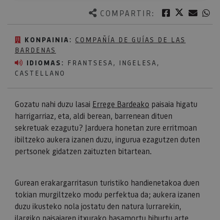
Twitter
Facebook
Corre
W
COMPARTIR:
KONPAINIA:
COMPAÑÍA DE GUÍAS DE LAS
BARDENAS
IDIOMAS:
FRANTSESA, INGELESA,
CASTELLANO
Gozatu nahi duzu lasai
Errege Bardeako
paisaia higatu
harrigarriaz, eta, aldi berean, barrenean dituen
sekretuak ezagutu? Jarduera honetan zure erritmoan
ibiltzeko aukera izanen duzu, ingurua ezagutzen duten
pertsonek gidatzen zaituzten bitartean.
Gurean erakargarritasun turistiko handienetakoa duen
tokian murgiltzeko modu perfektua da; aukera izanen
duzu ikusteko nola jostatu den natura lurrarekin,
ilargiko paisaiaren itxurako basamortu bihurtu arte.