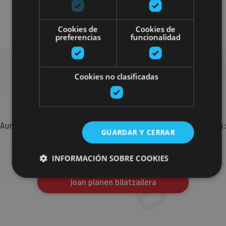
Enoturismo
Gastronomía
Cookies de
Cookies de
preferencias
funcionalidad
Cookies no clasificadas
Bilatu plan gehiago
Aurkitu zure bidaia Nafarroan osatzeko planak eta iradokizunak:
GUARDAR Y CERRAR
jarduera antolatuak, bisitak eta agendaren ekitaldi
garrantzitsuenak.
INFORMACIÓN SOBRE COOKIES
Joan planen bilatzailera
Cookies estrictamente necesarias
Cookies de rendimiento