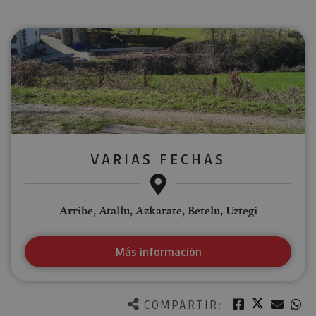
VARIAS FECHAS
Arribe, Atallu, Azkarate, Betelu, Uztegi
Más información
Twitter
Facebook
Corre
W
COMPARTIR: