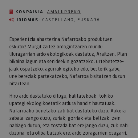
KONPAINIA:
AMALURREKO
IDIOMAS:
CASTELLANO, EUSKARA
Esperientzia ahaztezina Nafarroako produktuen
eskutik! Murgil zaitez ardogintzaren mundu
liluragarrian ardo ekologikoak dastatuz, Araitzen. Plan
bikaina lagun eta senideekin gozatzeko: urtebetetze-
jaiak ospatzeko, agurrak egiteko edo, besterik gabe,
une bereziak partekatzeko, Nafarroa bisitatzen duzun
bitartean.
Hiru ardo dastatuko ditugu, kalitatekoak, tokiko
upategi ekologikoetatik ardura handiz hautatuak.
Nafarroako benetako zati bat dastatuko duzu. Aukera
zabala izango duzu, zuriak, gorriak eta beltzak, zein
nahiago duzun, eta tostada bat ere jango duzu, zuk nahi
duzuna, eta oliba batzuk ere, ardo zoragarrien osagarri.