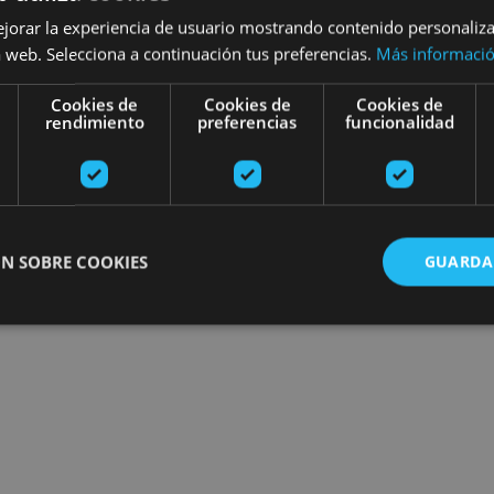
ejorar la experiencia de usuario mostrando contenido personaliz
 web. Selecciona a continuación tus preferencias.
Más informaci
Cookies de
Cookies de
Cookies de
rendimiento
preferencias
funcionalidad
N SOBRE COOKIES
GUARDA
ente necesarias
Cookies de rendimiento
Cookies de preferencias
Cookie
Cookies no clasificadas
ente necesarias permiten la funcionalidad principal del sitio web, como el inicio de ses
l sitio web no se puede utilizar correctamente sin las cookies estrictamente necesarias.
Proveedor
/