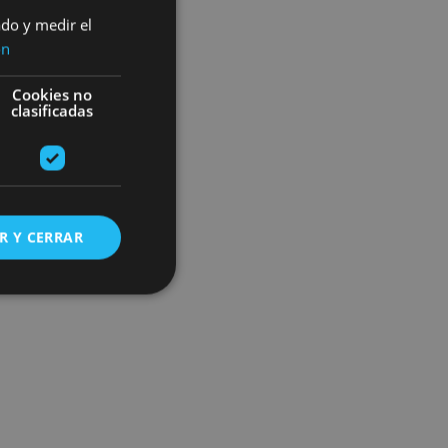
ado y medir el
ón
Cookies no
clasificadas
R Y CERRAR
s de funcionalidad
ión de usuario y la