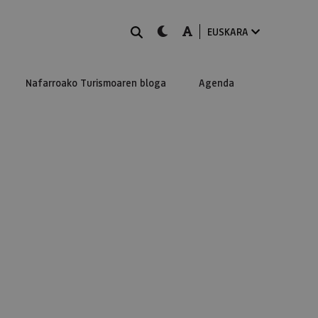
BILATU
dark-mode
A-mode
EUSKARA
Nafarroako Turismoaren bloga
Agenda