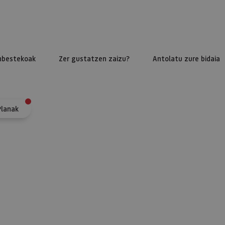
nbestekoak
Zer gustatzen zaizu?
Antolatu zure bidaia
Planak