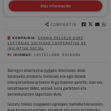
Más información
Twitter
Facebook
Corre
W
COMPARTIR:
KONPAINIA:
GRANJA ESCUELA GURE
SUSTRAIAK SOCIEDAD COOPERATIVA DE
INICIATIVA SOCIAL
IDIOMAS:
CASTELLANO, EUSKARA
Bizi egun ahaztezina
Iruña
ko bihotzean: bildu
baratzeko produktu freskoak eta egin ibilaldi
interpretatiboa astoekin Arga ibaiaren paretik; izan ere,
larratzearen bidez, astoek lurra garbitzen eta
berreskuratzen laguntzen dute.
Gozatu tokiko osagaiekin egindako hamaiketakoarekin,
ikasi konposta egiteko teknikak eta sortu buztinezko