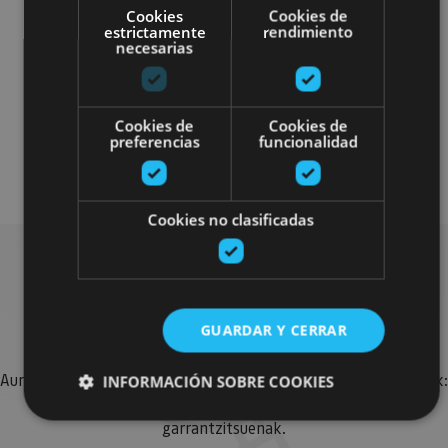
Cookies
Cookies de
estrictamente
rendimiento
necesarias
Otros
Cookies de
Cookies de
preferencias
funcionalidad
Plan disponible para todo el público
Cookies no clasificadas
Bilatu plan gehiago
GUARDAR Y CERRAR
Aurkitu zure bidaia Nafarroan osatzeko planak eta iradokizunak:
INFORMACIÓN SOBRE COOKIES
jarduera antolatuak, bisitak eta agendaren ekitaldi
garrantzitsuenak.