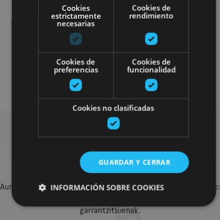
Cookies
Cookies de
estrictamente
rendimiento
necesarias
Otros
Cookies de
Cookies de
preferencias
funcionalidad
Plan disponible para todo el público
Cookies no clasificadas
Bilatu plan gehiago
GUARDAR Y CERRAR
Aurkitu zure bidaia Nafarroan osatzeko planak eta iradokizunak:
INFORMACIÓN SOBRE COOKIES
jarduera antolatuak, bisitak eta agendaren ekitaldi
garrantzitsuenak.