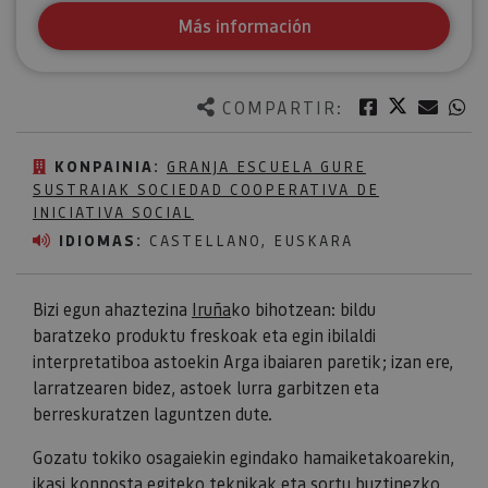
Más información
Twitter
Facebook
Corre
W
COMPARTIR:
KONPAINIA:
GRANJA ESCUELA GURE
SUSTRAIAK SOCIEDAD COOPERATIVA DE
INICIATIVA SOCIAL
IDIOMAS:
CASTELLANO, EUSKARA
Bizi egun ahaztezina
Iruña
ko bihotzean: bildu
baratzeko produktu freskoak eta egin ibilaldi
interpretatiboa astoekin Arga ibaiaren paretik; izan ere,
larratzearen bidez, astoek lurra garbitzen eta
berreskuratzen laguntzen dute.
Gozatu tokiko osagaiekin egindako hamaiketakoarekin,
ikasi konposta egiteko teknikak eta sortu buztinezko