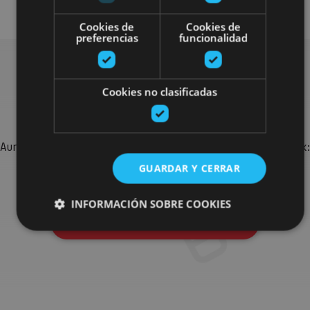
Cookies de
Cookies de
preferencias
funcionalidad
Bilatu plan gehiago
Cookies no clasificadas
Aurkitu zure bidaia Nafarroan osatzeko planak eta iradokizunak:
jarduera antolatuak, bisitak eta agendaren ekitaldi
GUARDAR Y CERRAR
garrantzitsuenak.
INFORMACIÓN SOBRE COOKIES
Joan planen bilatzailera
Cookies estrictamente necesarias
Cookies de rendimiento
Cookies de preferencias