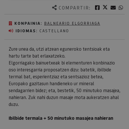
Twitter
Facebook
Corre
W
COMPARTIR:
KONPAINIA:
BALNEARIO ELGORRIAGA
IDIOMAS:
CASTELLANO
Zure unea da, utzi atzean eguneroko tentsioak eta
hartu tarte bat erlaxatzeko.
Elgorriagako bainuetxeak bi elementuren konbinazio
oso interesgarria proposatzen dizu: batetik, ibilbide
termal bat, esperientziaz eta sentsazioz betea,
Europako gazitasun handieneko ur mineral
sendagarrien bidez; eta, bestetik, 50 minutuko masajea,
nahieran. Zuk nahi duzun masaje mota aukeratzen ahal
duzu.
Ibilbide termala + 50 minutuko masajea nahieran