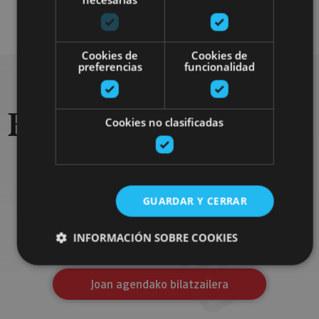
Cookies de
Cookies de
preferencias
funcionalidad
Bilatu jai eta ekitaldi
Cookies no clasificadas
gehiago
GUARDAR Y CERRAR
Bilatu jai eta ekitaldi gehiago
Aurkitu agendako jaiak, ikuskizunak eta ekitaldi
INFORMACIÓN SOBRE COOKIES
garrantzitsuenak, Nafarroako bidaia osatzeko.
Joan agendako bilatzailera
Cookies estrictamente necesarias
Cookies de rendimiento