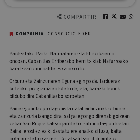
Twitter
Facebook
Corre
W
COMPARTIR:
KONPAINIA:
CONSORCIO EDER
Bardeetako Parke Naturalaren
eta Ebro ibaiaren
ondoan, Cabanillas Erriberako herri txikiak Nafarroako
baratzeari omenaldia eskainiko dio.
Orburu eta Zainzuriaren Eguna egingo da. Jardueraz
beteriko programa antolatu da, eta, barazki horiek
bilduko dira Cabanillasko soroetan.
Baina eguneko protagonista eztabaidaezinak orburua
eta zainzuria izango dira, salgai egongo direnak goizean
zehar San Roque kalean jarritako salmenta-puntuetan.
Baina, erosi ez ezik, dastatu ere ahalko dituzu, baita
nola prestatu ikasi ere. Arratsaldean, ibili pintxoz