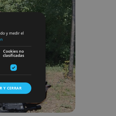
ado y medir el
ón
Cookies no
clasificadas
R Y CERRAR
s de funcionalidad