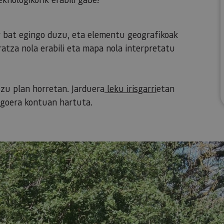
ur bat egingo duzu, eta elementu geografikoak
ratza nola erabili eta mapa nola interpretatu
duzu plan horretan. Jarduera
leku irisgarri
etan
egoera kontuan hartuta.