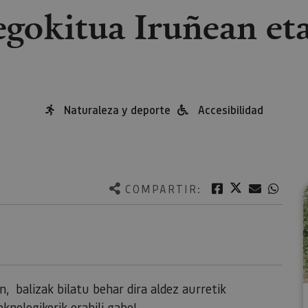
egokitua Iruñean et
Naturaleza y deporte
Accesibilidad
Twitter
Facebook
Correo e
What
COMPARTIR:
, balizak bilatu behar dira aldez aurretik
nologikorik erabili gabe!