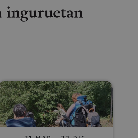
a inguruetan
lectrónico
sApp
21 MAR - 22 DIC