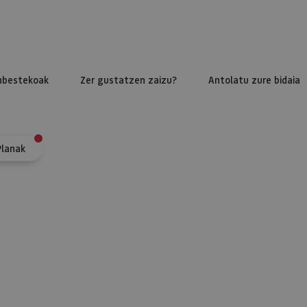
nbestekoak
Zer gustatzen zaizu?
Antolatu zure bidaia
Planak