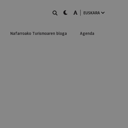
BILATU
dark-mode
A-mode
EUSKARA
Nafarroako Turismoaren bloga
Agenda