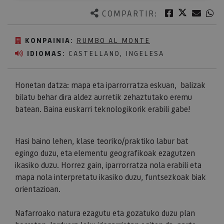
Twitter
Facebook
Corre
W
COMPARTIR:
KONPAINIA:
RUMBO AL MONTE
IDIOMAS:
CASTELLANO, INGELESA
Honetan datza: mapa eta iparrorratza eskuan, balizak
bilatu behar dira aldez aurretik zehaztutako eremu
batean. Baina euskarri teknologikorik erabili gabe!
Hasi baino lehen, klase teoriko/praktiko labur bat
egingo duzu, eta elementu geografikoak ezagutzen
ikasiko duzu. Horrez gain, iparrorratza nola erabili eta
mapa nola interpretatu ikasiko duzu, funtsezkoak biak
orientazioan.
​​​​​​​Nafarroako natura ezagutu eta gozatuko duzu plan