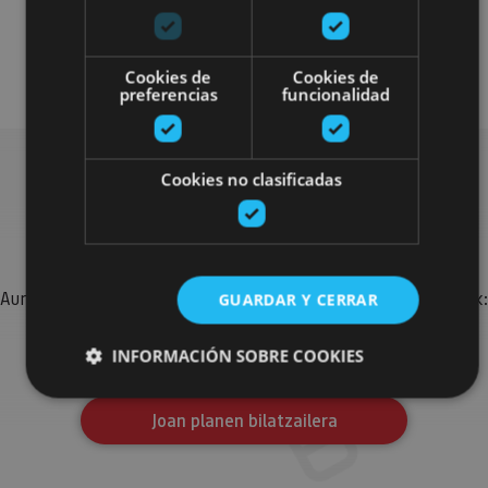
Senderismo y montaña
Visitas guiadas
Accesibilidad física
Cookies de
Cookies de
preferencias
funcionalidad
Cookies no clasificadas
Bilatu plan gehiago
Aurkitu zure bidaia Nafarroan osatzeko planak eta iradokizunak:
GUARDAR Y CERRAR
jarduera antolatuak, bisitak eta agendaren ekitaldi
garrantzitsuenak.
INFORMACIÓN SOBRE COOKIES
Joan planen bilatzailera
Cookies estrictamente necesarias
Cookies de rendimiento