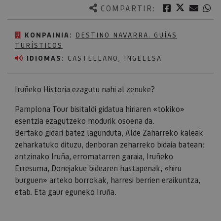
Twitter
Facebook
Corre
W
COMPARTIR:
KONPAINIA:
DESTINO NAVARRA. GUÍAS
TURÍSTICOS
IDIOMAS:
CASTELLANO, INGELESA
Iruñeko Historia ezagutu nahi al zenuke?
Pamplona Tour bisitaldi gidatua hiriaren «tokiko»
esentzia ezagutzeko modurik osoena da.
Bertako gidari batez lagunduta, Alde Zaharreko kaleak
zeharkatuko dituzu, denboran zeharreko bidaia batean:
antzinako Iruña, erromatarren garaia, Iruñeko
Erresuma, Donejakue bidearen hastapenak, «hiru
burguen» arteko borrokak, harresi berrien eraikuntza,
etab. Eta gaur eguneko Iruña.