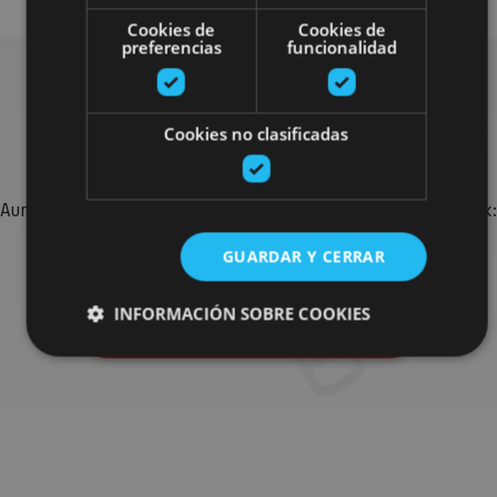
Cookies de
Cookies de
preferencias
funcionalidad
Bilatu plan gehiago
Cookies no clasificadas
Aurkitu zure bidaia Nafarroan osatzeko planak eta iradokizunak:
jarduera antolatuak, bisitak eta agendaren ekitaldi
GUARDAR Y CERRAR
garrantzitsuenak.
INFORMACIÓN SOBRE COOKIES
Joan planen bilatzailera
Cookies estrictamente necesarias
Cookies de rendimiento
Cookies de preferencias
Cookies de funcionalidad