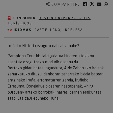
Twitter
Facebook
Corre
W
COMPARTIR:
KONPAINIA:
DESTINO NAVARRA. GUÍAS
TURÍSTICOS
IDIOMAS:
CASTELLANO, INGELESA
Iruñeko Historia ezagutu nahi al zenuke?
Pamplona Tour bisitaldi gidatua hiriaren «tokiko»
esentzia ezagutzeko modurik osoena da.
Bertako gidari batez lagunduta, Alde Zaharreko kaleak
zeharkatuko dituzu, denboran zeharreko bidaia batean:
antzinako Iruña, erromatarren garaia, Iruñeko
Erresuma, Donejakue bidearen hastapenak, «hiru
burguen» arteko borrokak, harresi berrien eraikuntza,
etab. Eta gaur eguneko Iruña.