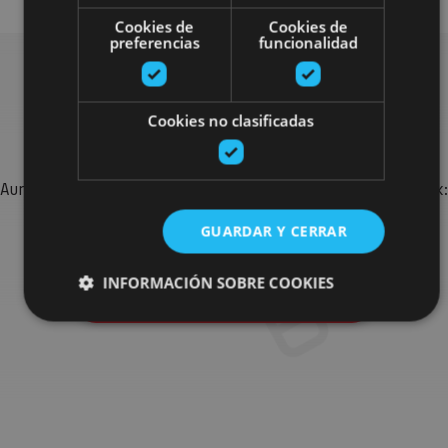
Cookies de
Cookies de
preferencias
funcionalidad
Bilatu plan gehiago
Cookies no clasificadas
Aurkitu zure bidaia Nafarroan osatzeko planak eta iradokizunak:
jarduera antolatuak, bisitak eta agendaren ekitaldi
GUARDAR Y CERRAR
garrantzitsuenak.
INFORMACIÓN SOBRE COOKIES
Joan planen bilatzailera
Cookies estrictamente necesarias
Cookies de rendimiento
Cookies de preferencias
Cookies de funcionalidad