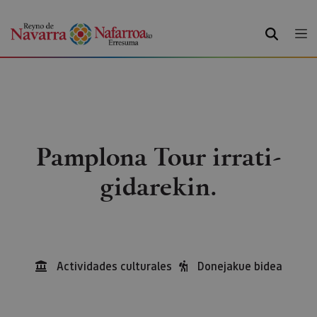
BILATU
Pamplona Tour irrati-
gidarekin.
Actividades culturales
Donejakue bidea